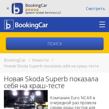
BookingCar
Смотреть
System Global Services LLC
Выберите страну
Выберите город
BookingCar
/
Новости
/
Новая Skoda Superb показала себя на краш-тесте
Выберите место
Новая Skoda Superb показала
Возврат в другом месте?
себя на краш-тесте
11:00
Компания Euro NCAR в
очередной раз провела
11:00
серию краш-тестов для