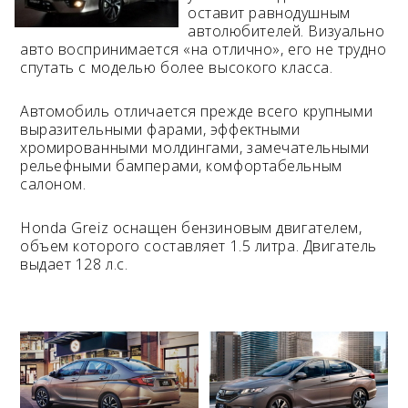
оставит равнодушным
автолюбителей. Визуально
Возраст 25-70 лет?
авто воспринимается «на отлично», его не трудно
Купон/промо
спутать с моделью более высокого класса.
Автомобиль отличается прежде всего крупными
выразительными фарами, эффектными
хромированными молдингами, замечательными
рельефными бамперами, комфортабельным
салоном.
Honda Greiz оснащен бензиновым двигателем,
объем которого составляет 1.5 литра. Двигатель
выдает 128 л.с.