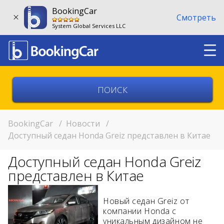
BookingCar
Смотреть
System Global Services LLC
Выберите страну
Выберите город
BookingCar
/
Новости
/
Доступный седан Honda Greiz представлен в Китае
Выберите место
Доступный седан Honda Greiz
Возврат в другом месте?
представлен в Китае
11:00
Новый седан Greiz от
компании Honda с
11:00
уникальным дизайном не