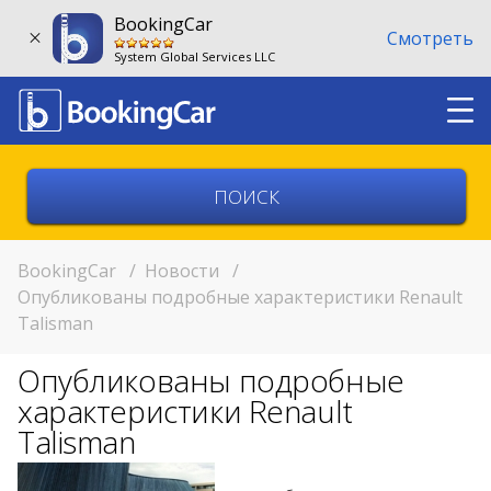
BookingCar
Смотреть
System Global Services LLC
Выберите страну
Выберите город
BookingCar
/
Новости
/
Опубликованы подробные характеристики Renault
Talisman
Выберите место
Опубликованы подробные
Возврат в другом месте?
характеристики Renault
11:00
Talisman
11:00