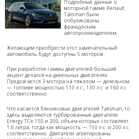
Подробные данные о
моторной гамме Renault
Возраст 25-70 лет?
Talisman были
Купон/промо
опбуликованы
французским
автопроизводителем.
Желающим приобрести этот замечательный
автомобиль будут доступны 5 моторов.
При разработке гаммы двигателей больший
акцент делался на дизельных двигателях.
Предлагается 3 мотора на тяжелом — дизельном
— топливе мощностью 110 л.с., 130 л.с. и 160 л.с.
соответственно.
Что касается бензиновых двигателей Talisman, то
здесь выделяются турбированные двигатели
Energy TCe 150 и 200, объем которых составляет
1.6 литра, тогда как мощность — 150 л.с. и 200 л.с.
соответственно. Двигатели агрегированы