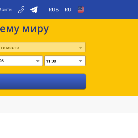
RUB
RU
Войти
сему миру
те место
11:00