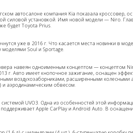
гском автосалоне компания Kia показала кроссовер, 
ой силовой установкой. Имя новой модели — Niro. Гла
ке будет Toyota Prius.
чнутся уже в 2016 г. Что касается места новинки в мод
 моделями Soul и Sportage.
овера навеян одноименным концептом — концептом Nir
013 г. Авто имеет кнопочное зажигание, оснащен эфф
льными воздухозаборниками, расширенными колесными 
) и аэродинамическим обвесом.
е системой UVO3. Одна из особенностей этой информа
а поддерживает Apple CarPlay и Android Auto. В оснаще
 (1,6 л) с цилиндрами (4 шт.), 6-ступенчатую коробку