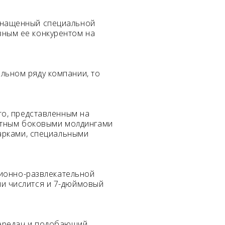
оснащенный специальной
вным ее конкурентом на
ельном ряду компании, то
o, представленным на
ектным боковыми молдингами
арками, специальными
ционно-развлекательной
нии числится и 7-дюймовый
 передач и подобающий