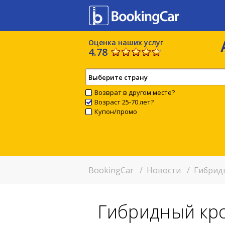
Оценка наших услуг
4.78
Выберите страну
Возврат в другом месте?
Возраст 25-70 лет?
Купон/промо
BookingCar
/
Новости
/
Гибридн
Гибридный кро