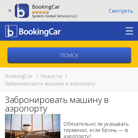
BookingCar
Смотреть
System Global Services LLC
Выберите страну
Выберите город
BookingCar
/
Новости
/
Забронировать машину в аэропорту
Выберите место
Забронировать машину в
Возврат в другом месте?
аэропорту
11:00
Обязательно ли указывать
терминал, если бронь — в
11:00
аэропорту?