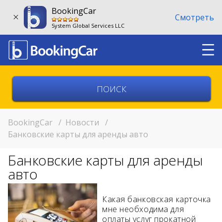
BookingCar
Смотреть
System Global Services LLC
Выберите страну
Выберите город
BookingCar
/
Новости
/
Банковские карты для аренды авто
Выберите место
Банковские карты для аренды
Возврат в другом месте?
авто
11:00
Какая банковская карточка
мне необходима для
11:00
оплаты услуг прокатной