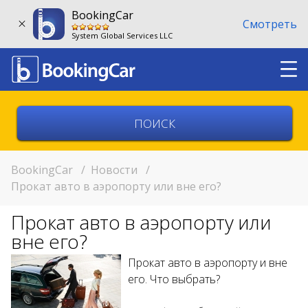
BookingCar
Смотреть
System Global Services LLC
Выберите страну
Выберите город
BookingCar
/
Новости
/
Прокат авто в аэропорту или вне его?
Выберите место
Прокат авто в аэропорту или
Возврат в другом месте?
вне его?
11:00
Прокат авто в аэропорту и вне
его. Что выбрать?
11:00