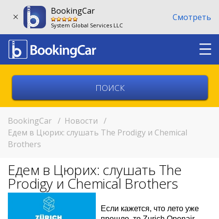
BookingCar
Смотреть
System Global Services LLC
Выберите страну
Выберите город
BookingCar
/
Новости
/
Едем в Цюрих: слушать The Prodigy и Chemical
Brothers
Выберите место
Едем в Цюрих: слушать The
Возврат в другом месте?
Prodigy и Chemical Brothers
11:00
Если кажется, что лето уже
11:00
прошло, то Zurich Openair