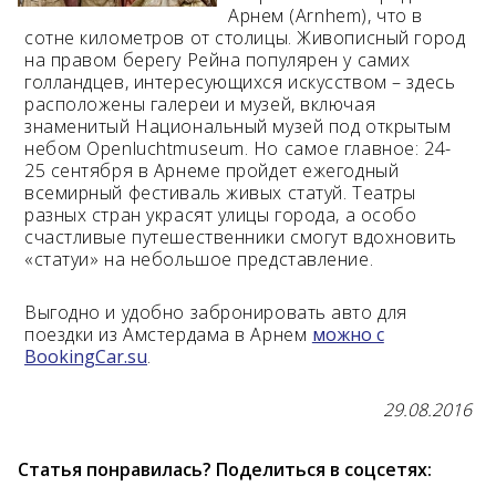
Арнем (Arnhem), что в
сотне километров от столицы. Живописный город
Возраст 25-70 лет?
на правом берегу Рейна популярен у самих
Купон/промо
голландцев, интересующихся искусством – здесь
расположены галереи и музей, включая
знаменитый Национальный музей под открытым
небом Openluchtmuseum. Но самое главное: 24-
25 сентября в Арнеме пройдет ежегодный
всемирный фестиваль живых статуй. Театры
разных стран украсят улицы города, а особо
счастливые путешественники смогут вдохновить
«статуи» на небольшое представление.
Выгодно и удобно забронировать авто для
поездки из Амстердама в Арнем
можно с
BookingCar.su
.
29.08.2016
Статья понравилась? Поделиться в соцсетях: