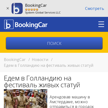
BookingCar
Смотреть
System Global Services LLC
Выберите страну
Выберите город
BookingCar
/
Новости
/
Едем в Голландию на фестиваль живых статуй
Выберите место
Едем в Голландию на
Возврат в другом месте?
фестиваль живых статуй
11:00
Арендовав машину в
Амстердаме, можно
11:00
отправиться в городок