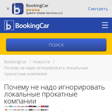
BookingCar
Смотреть
System Global Services LLC
Выберите страну
Выберите город
BookingCar
/
Новости
/
Почему не надо игнорировать локальные
прокатные компании
Выберите место
Почему не надо игнорировать
Возврат в другом месте?
локальные прокатные
11:00
компании
11:00