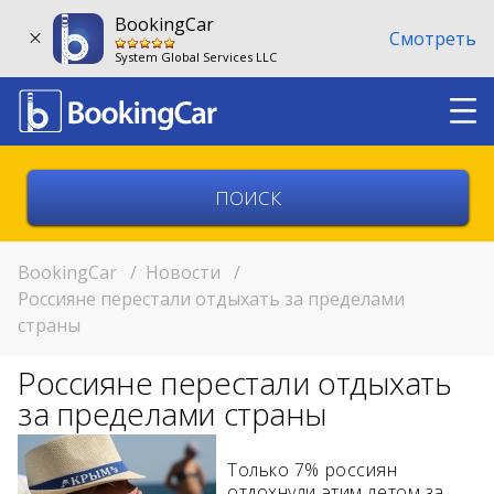
BookingCar
Смотреть
System Global Services LLC
Выберите страну
Выберите город
BookingCar
/
Новости
/
Россияне перестали отдыхать за пределами
страны
Выберите место
Россияне перестали отдыхать
Возврат в другом месте?
за пределами страны
11:00
Только 7% россиян
11:00
отдохнули этим летом за