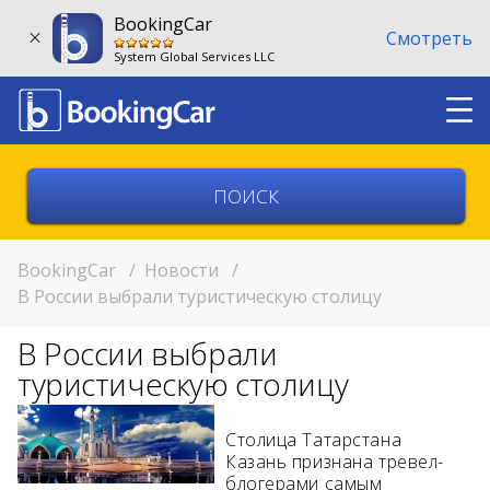
BookingCar
Смотреть
System Global Services LLC
Выберите страну
Выберите город
BookingCar
/
Новости
/
В России выбрали туристическую столицу
Выберите место
В России выбрали
Возврат в другом месте?
туристическую столицу
11:00
Столица Татарстана
Казань признана тревел-
11:00
блогерами самым