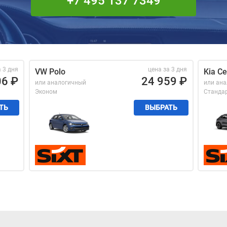
+7 495 137 7349
а 3 дня
цена за 3 дня
VW Polo
Kia C
06
₽
24 959
₽
или аналогичный
или ан
Эконом
Станда
ТЬ
ВЫБРАТЬ