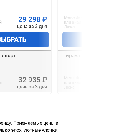
и
Mercedes-Benz A180
29 298
₽
44 924
й
или аналогичный
цена за 3 дня
цена за 3 д
Люкс
ВЫБРАТЬ
ВЫБРАТЬ
ропорт
Тирана Аэропорт
и
Mercedes-Benz A180
32 935
₽
52 004
й
или аналогичный
цена за 3 дня
цена за 3 д
Люкс
аренду. Приемлемые цены и
ько эпох, уютные улочки,