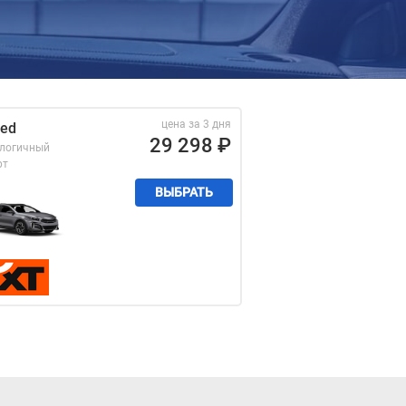
цена за 3 дня
eed
29 298
₽
алогичный
рт
ВЫБРАТЬ