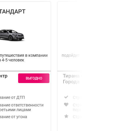
ТАНДАРТ
ЛЮКС
 путешествия в компании
подойдет для путешествия в больш
з 4-5 человек
компании
нтр
Тирана Центр
Города
вание от ДТП
Cтрахование от ДТП
вание ответственности
Страхование ответственност
третьими лицами
перед третьими лицами
ание от угона
Страхование от угона