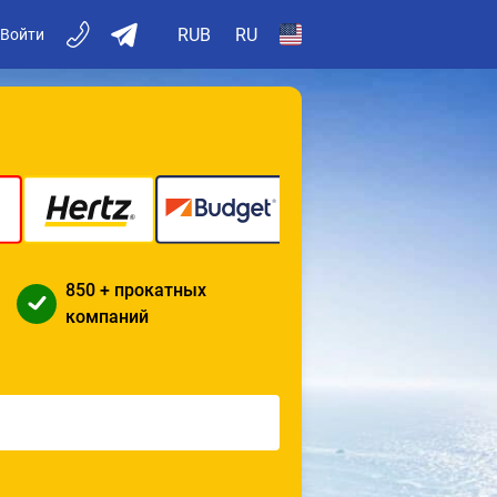
RUB
RU
Войти
850 + прокатных
компаний