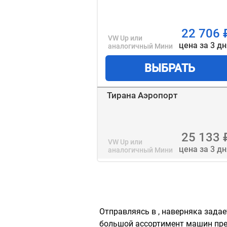
22 706
VW Up
или
цена за 3 д
аналогичный
Мини
ВЫБРАТЬ
Тирана Аэропорт
25 133
VW Up
или
цена за 3 д
аналогичный
Мини
Отправляясь в , наверняка зада
большой ассортимент машин пред