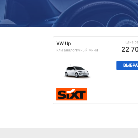
цена з
VW Up
22 7
или аналогичный
Мини
ВЫБРА