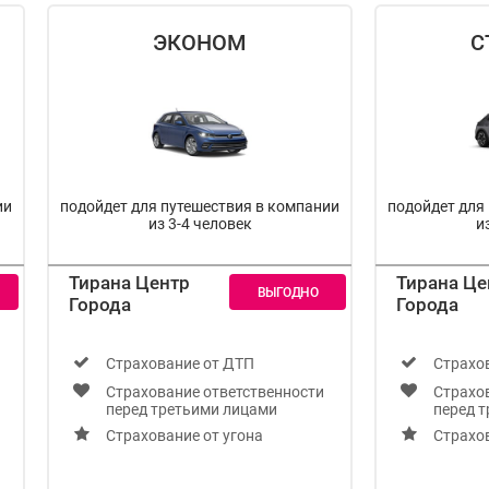
ЭКОНОМ
С
ии
подойдет для путешествия в компании
подойдет для
из 3-4 человек
и
Тирана Центр
Тирана Це
Города
Города
Cтрахование от ДТП
Cтрахо
Страхование ответственности
Страхо
перед третьими лицами
перед 
Страхование от угона
Страхов