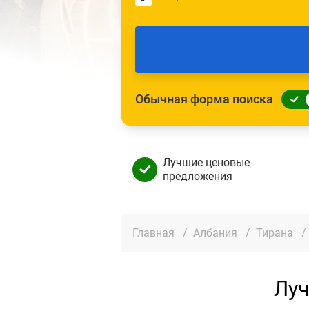
Обычная форма поиска
Лучшие ценовые
предложения
Главная
/
Албания
/
Тирана
/
Луч