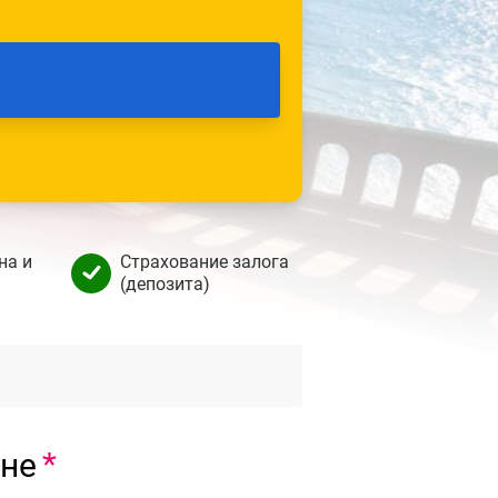
на и
Страхование залога
(депозита)
ане