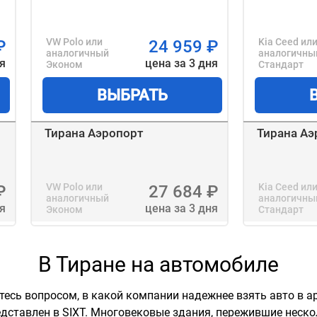
VW Polo
или
Kia Ceed
ил
₽
24 959
₽
аналогичный
аналогичны
ня
цена за 3 дня
Эконом
Стандарт
ВЫБРАТЬ
Тирана Аэропорт
Тирана Аэ
VW Polo
или
Kia Ceed
ил
₽
27 684
₽
аналогичный
аналогичны
ня
цена за 3 дня
Эконом
Стандарт
В Тиране на автомобиле
етесь вопросом, в какой компании надежнее взять авто в 
ставлен в SIXT. Многовековые здания, пережившие нескол