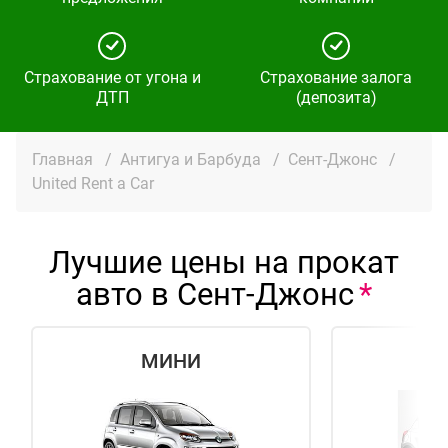
Страхование от угона и
Страхование залога
ДТП
(депозита)
Главная
/
Антигуа и Барбуда
/
Сент-Джонс
/
United Rent a Car
Лучшие цены на прокат
авто в Сент-Джонс
МИНИ
Э