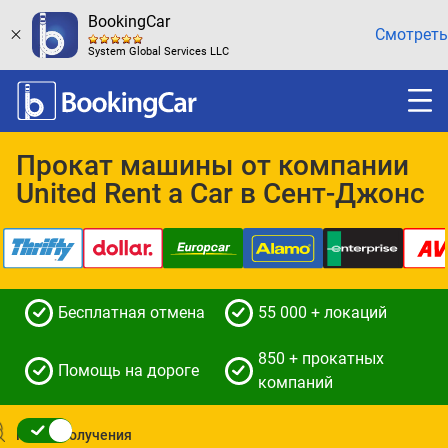
BookingCar
Смотреть
System Global Services LLC
Прокат машины от компании
United Rent a Car в Сент-Джонс
Бесплатная отмена
55 000 + локаций
850 + прокатных
Помощь на дороге
компаний
Место получения