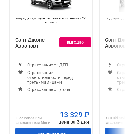
подойдет для путешествия в компании из 2-3
подойдет для пут
человек
Сэнт Джонс
Сэнт Джон
Аэропорт
Аэропорт
Страхование от ДТП
Страхов
Страхование
Страхов
ответственности перед
ответст
третьими лицами
третьим
Страхование от угона
Страхов
13 329
₽
Fiat Panda
или
Suzuki Swift
ил
цена за 3 дня
аналогичный
Мини
аналогичный
Э