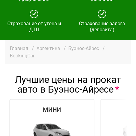
Страхование от угона и
Страхование залога
ДТП
(депозита)
Главная
/
Аргентина
/
Буэнос-Айрес
/
BookingCar
Лучшие цены на прокат
авто в Буэнос-Айресе
МИНИ
Э