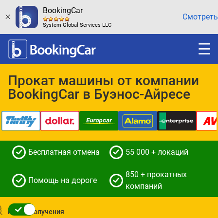
BookingCar
Смотреть
System Global Services LLC
Прокат машины от компании
BookingCar в Буэнос-Айресе
Бесплатная отмена
55 000 + локаций
850 + прокатных
Помощь на дороге
компаний
Место получения