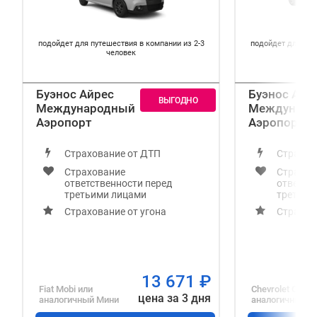
подойдет для путешествия в компании из 2-3
подойдет для пут
человек
Буэнос Айрес
Буэнос Айр
Международный
Междунаро
Аэропорт
Аэропорт
Страхование от ДТП
Страхов
Страхование
Страхов
ответственности перед
ответст
третьими лицами
третьим
Страхование от угона
Страхов
13 671
₽
Fiat Mobi
или
Chevrolet Onix
и
цена за 3 дня
аналогичный
Мини
аналогичный
Э