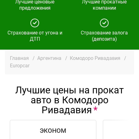
Лучшие ценовые
Лучшие прокатные
предложения
компании
Страхование от угона и
Страхование залога
ДТП
(депозита)
Главная
/
Аргентина
/
Комодоро Ривадавия
/
Europcar
Лучшие цены на прокат
авто в Комодоро
Ривадавия
ЭКОНОМ
СТ