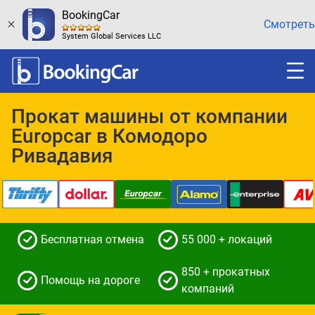
BookingCar
Смотреть
System Global Services LLC
Прокат машины от компании
Europcar в Комодоро
Ривадавия
Бесплатная отмена
55 000 + локаций
850 + прокатных
Помощь на дороге
компаний