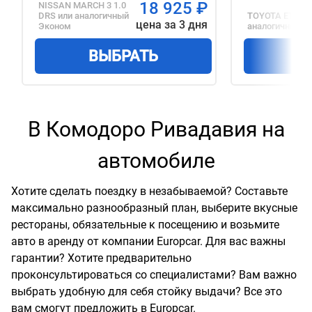
18 925
₽
NISSAN MARCH 3 1.0
DRS
или аналогичный
TOYOTA ETIOS 
цена за 3 дня
Эконом
аналогичный
С
ВЫБРАТЬ
В
В Комодоро Ривадавия на
автомобиле
Хотите сделать поездку в незабываемой? Составьте
максимально разнообразный план, выберите вкусные
рестораны, обязательные к посещению и возьмите
авто в аренду от компании Europcar. Для вас важны
гарантии? Хотите предварительно
проконсультироваться со специалистами? Вам важно
выбрать удобную для себя стойку выдачи? Все это
вам смогут предложить в Europcar.