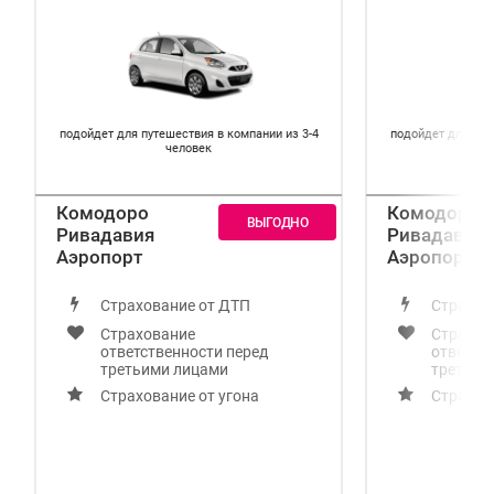
подойдет для путешествия в компании из 3-4
подойдет для пут
человек
Комодоро
Комодоро
Ривадавия
Ривадавия
Аэропорт
Аэропорт
Страхование от ДТП
Страхов
Страхование
Страхов
ответственности перед
ответст
третьими лицами
третьим
Страхование от угона
Страхов