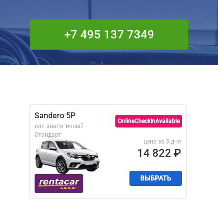
+7 495 137 7349
Sandero 5P
OnlineCheckInAvailable
или аналогичный
Стандарт
цена за 3 дня
14 822
₽
ВЫБРАТЬ