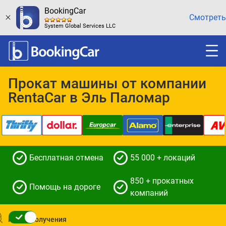
BookingCar
Смотреть
System Global Services LLC
Прокат машины от компании
RentaCar в Эль Паломар
Бесплатная отмена
55 000 + локаций
850 + прокатных
Помощь на дороге
компаний
Место получения