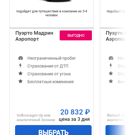
подойдет для путешествия в компании из 3-4
подойдет для пут
человек
Пуэрто Мадрин
Пуэрто Мад
Аэропорт
Аэропорт
Неограниченный пробег
Неогран
Страхование от ДТП
Страхов
Страхование от угона
Страхов
Бесплатные изменения
Бесплат
20 832
₽
Volkswagen Up
или
Renault Clio
или
цена за 3 дня
аналогичный
Эконом
аналогичный
С
ВЫБРАТЬ
В