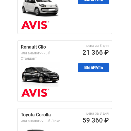
цена за 3 дня
Renault Clio
21 366
₽
или аналогичный
Стандарт
ВЫБРАТЬ
цена за 3 дня
Toyota Corolla
59 360
₽
или аналогичный
Люкс