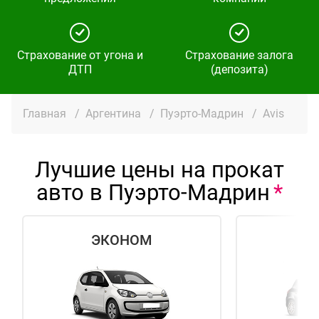
Страхование от угона и
Страхование залога
ДТП
(депозита)
Главная
/
Аргентина
/
Пуэрто-Мадрин
/
Avis
Лучшие цены на прокат
авто в Пуэрто-Мадрин
ЭКОНОМ
СТ