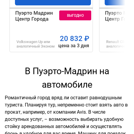
Пуэрто Мадрин
Пуэрто Мад
Центр Города
Центр Горо
20 832
₽
Volkswagen Up
или
Renault Clio
или
цена за 3 дня
аналогичный
Эконом
аналогичный
С
В Пуэрто-Мадрин на
автомобиле
Романтичный город вряд ли оставит равнодушным
туриста. Планируя тур, непременно стоит взять авто в
прокат, например, от компании Avis. В числе
доступных услуг, – возможность выбирать удобную
стойку арендованных автомобилей и осуществлять
бронь в удобное для вас время. Машину для поездок