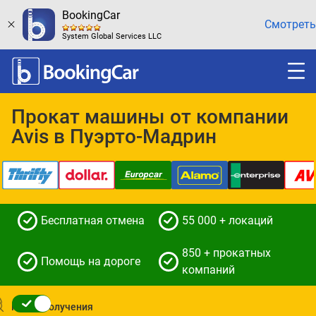
BookingCar
Смотреть
System Global Services LLC
Прокат машины от компании
Avis в Пуэрто-Мадрин
Бесплатная отмена
55 000 + локаций
850 + прокатных
Помощь на дороге
компаний
Место получения