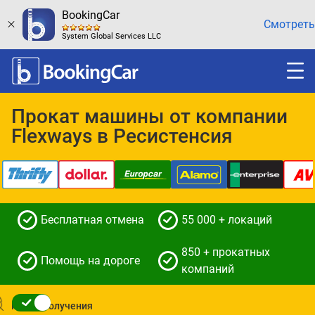
BookingCar
Смотреть
System Global Services LLC
Прокат машины от компании
Flexways в Ресистенсия
Бесплатная отмена
55 000 + локаций
850 + прокатных
Помощь на дороге
компаний
Место получения