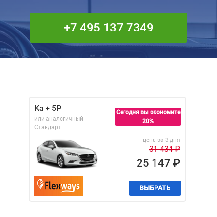
+7 495 137 7349
Ka + 5P
Сегодня вы экономите
или аналогичный
20%
Стандарт
цена за 3 дня
31 434
₽
25 147
₽
ВЫБРАТЬ