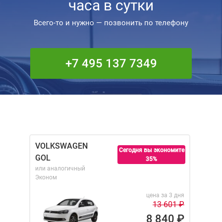
часа в сутки
Всего-то и нужно — позвонить по телефону
+7 495 137 7349
VOLKSWAGEN
Сегодня вы экономите
GOL
35%
или аналогичный
Эконом
цена за 3 дня
13 601
₽
8 840
₽