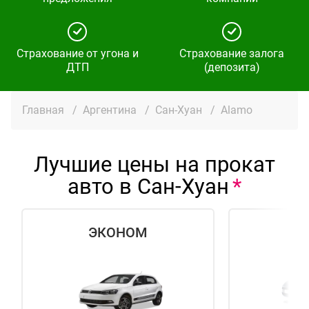
Страхование от угона и
Страхование залога
ДТП
(депозита)
Главная
/
Аргентина
/
Сан-Хуан
/
Alamo
Лучшие цены на прокат
авто в Сан-Хуан
ЭКОНОМ
СТ