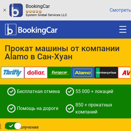
BookingCar
Смотреть
System Global Services LLC
Прокат машины от компании
Alamo в Сан-Хуан
Бесплатная отмена
55 000 + локаций
850 + прокатных
Помощь на дороге
компаний
Место получения