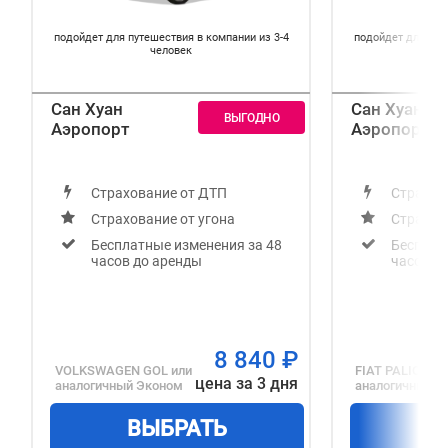
подойдет для путешествия в компании из 3-4
подойдет для пут
человек
Сан Хуан
Сан Хуан
Аэропорт
Аэропорт
Страхование от ДТП
Страхов
Страхование от угона
Страхов
Бесплатные изменения за 48
Бесплат
часов до аренды
часов д
8 840
₽
VOLKSWAGEN GOL
или
FIAT PALIO
или
цена за 3 дня
аналогичный
Эконом
аналогичный
С
ВЫБРАТЬ
В