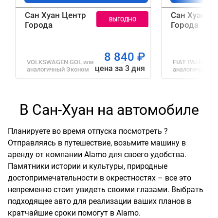
Сан Хуан Центр
Сан Хуан Ц
Города
Города
8 840
₽
VOLKSWAGEN GOL
или
FIAT PALIO
или
цена за 3 дня
аналогичный
Эконом
аналогичный
С
В Сан-Хуан на автомобиле
Планируете во время отпуска посмотреть ?
Отправляясь в путешествие, возьмите машину в
аренду от компании Alamo для своего удобства.
Памятники истории и культуры, природные
достопримечательности в окрестностях – все это
непременно стоит увидеть своими глазами. Выбрать
подходящее авто для реализации ваших планов в
кратчайшие сроки помогут в Alamo.