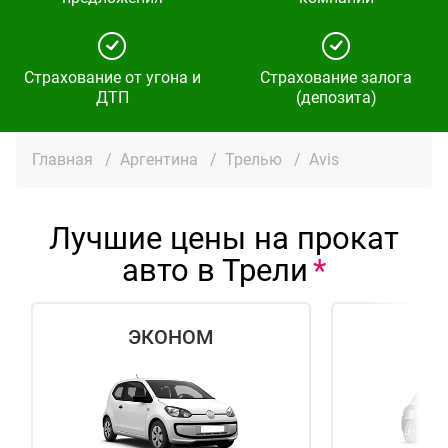
Страхование от угона и
Страхование залога
ДТП
(депозита)
Главная
/
Аргентина
/
Трелью
/
Avis
Лучшие цены на прокат
авто в Трели
ЭКОНОМ
СТ