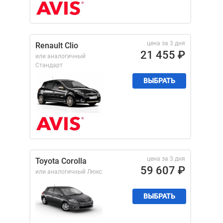
цена за 3 дня
Renault Clio
21 455
₽
или аналогичный
Стандарт
ВЫБРАТЬ
цена за 3 дня
Toyota Corolla
59 607
₽
или аналогичный
Люкс
ВЫБРАТЬ