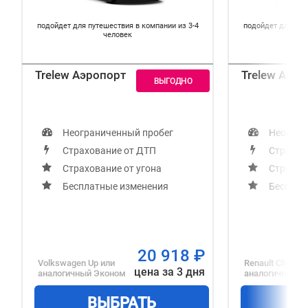
подойдет для путешествия в компании из 3-4
подойдет для пут
человек
Trelew Аэропорт
Trelew Аэро
Неограниченный пробег
Неогран
Страхование от ДТП
Страхов
Страхование от угона
Страхов
Бесплатные изменения
Бесплат
20 918
₽
Volkswagen Up
или
Renault Clio
или
цена за 3 дня
аналогичный
Эконом
аналогичный
С
ВЫБРАТЬ
В