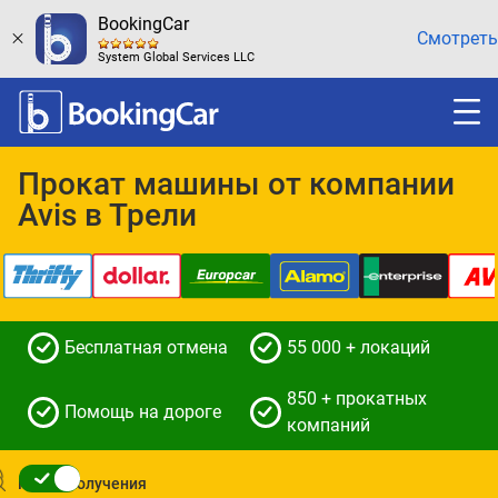
BookingCar
Смотреть
System Global Services LLC
Прокат машины от компании
Avis в Трели
Бесплатная отмена
55 000 + локаций
850 + прокатных
Помощь на дороге
компаний
Место получения