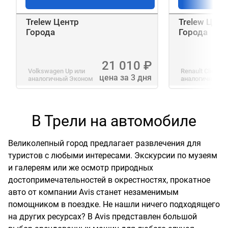
Trelew Центр
Trelew Цент
Города
Города
21 010
₽
Volkswagen Up
или
Renault Clio
или
цена за 3 дня
аналогичный
Эконом
аналогичный
С
В Трели на автомобиле
Великолепный город предлагает развлечения для
туристов с любыми интересами. Экскурсии по музеям
и галереям или же осмотр природных
достопримечательностей в окрестностях, прокатное
авто от компании Avis станет незаменимым
помощником в поездке. Не нашли ничего подходящего
на других ресурсах? В Avis представлен большой