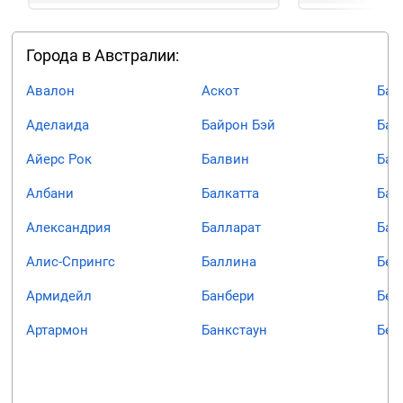
Города в Австралии:
Авалон
Аскот
Бар
Аделаида
Байрон Бэй
Бас
Айерс Рок
Балвин
Бас
Албани
Балкатта
Бат
Александрия
Балларат
Бат
Алис-Спрингс
Баллина
Бей
Армидейл
Банбери
Бел
Артармон
Банкстаун
Бен