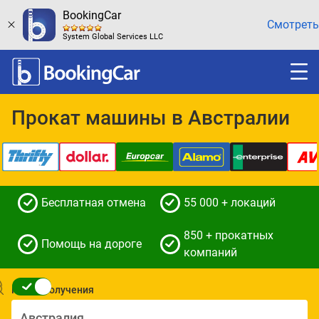
BookingCar
Смотреть
System Global Services LLC
Прокат машины в Австралии
Бесплатная отмена
55 000 + локаций
850 + прокатных
Помощь на дороге
компаний
Место получения