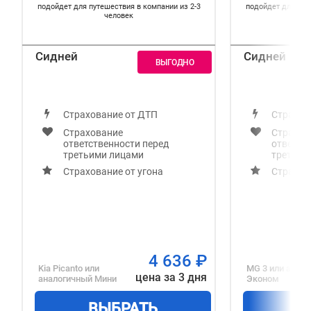
подойдет для путешествия в компании из 2-3
подойдет для пут
человек
Сидней
Сидней
Страхование от ДТП
Страхов
Страхование
Страхов
ответственности перед
ответст
третьими лицами
третьим
Страхование от угона
Страхов
4 636
₽
Kia Picanto
или
MG 3
или анало
цена за 3 дня
аналогичный
Мини
Эконом
ВЫБРАТЬ
В