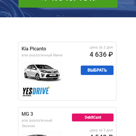
цена за 3 дня
Kia Picanto
4 636
₽
или аналогичный
Мини
ВЫБРАТЬ
MG 3
DebitCard
или аналогичный
Эконом
цена за 3 дня