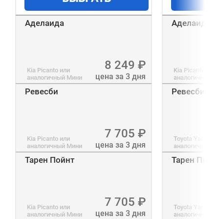
Аделаида
Аделаида
8 249
₽
Kia Picanto
или
Kia Picanto
или
цена за 3 дня
аналогичный
Мини
аналогичный
Э
Ревесби
Ревесби
7 705
₽
Kia Picanto
или
Toyota Yaris
ил
цена за 3 дня
аналогичный
Мини
аналогичный
Э
Тарен Пойнт
Тарен Пойн
7 705
₽
Kia Picanto
или
Toyota Yaris
ил
цена за 3 дня
аналогичный
Мини
аналогичный
Э