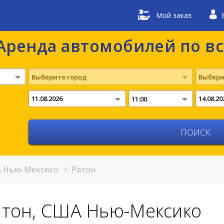
Мой заказ
Аренда автомобилей по в
Выберите город
Выбери
11:00
 Нью-Мексико
/
Ратон
атон, США Нью-Мексико