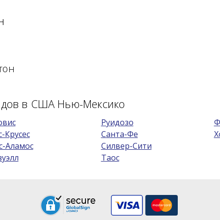
н
тон
одов в США Нью-Мексико
овис
Руидозо
Ф
с-Крусес
Санта-Фе
Х
с-Аламос
Силвер-Сити
зуэлл
Таос