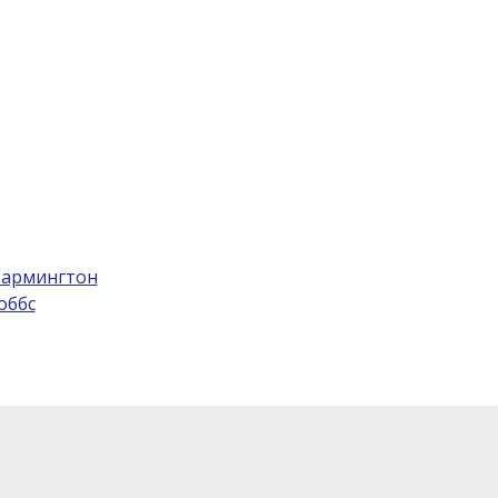
армингтон
оббс