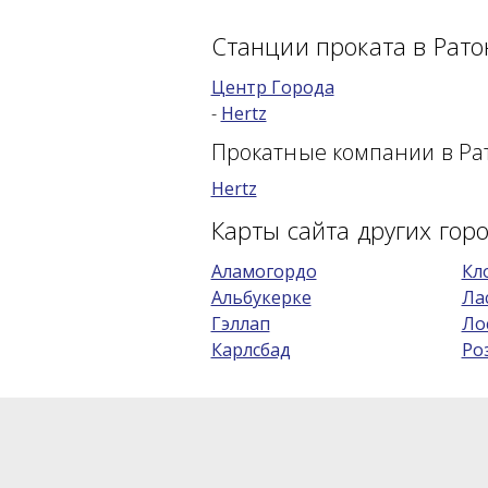
Станции проката в Рато
Центр Города
-
Hertz
Прокатные компании в Ра
Hertz
Карты сайта других гор
Аламогордо
Кл
Альбукерке
Ла
Гэллап
Ло
Карлсбад
Ро