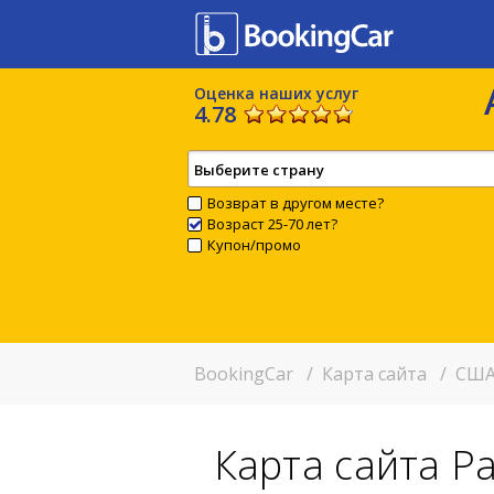
Оценка наших услуг
4.78
Выберите страну
Возврат в другом месте?
Возраст 25-70 лет?
Купон/промо
BookingCar
/
Карта сайта
/
США
Карта сайта Р