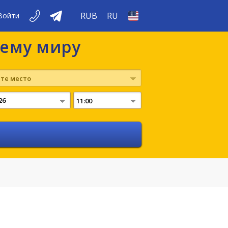
RUB
RU
Войти
сему миру
те место
11:00