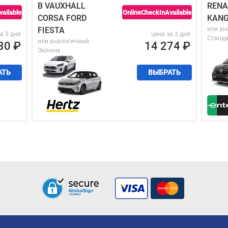
B VAUXHALL
RENA
ailable
OnlineCheckInAvailable
CORSA FORD
KAN
FIESTA
или ан
а 3 дня
цена за 3 дня
Станд
или аналогичный
30
₽
14 274
₽
Эконом
АТЬ
ВЫБРАТЬ