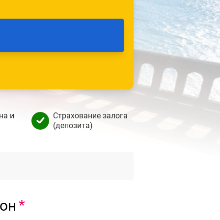
на и
Страхование залога
(депозита)
тон