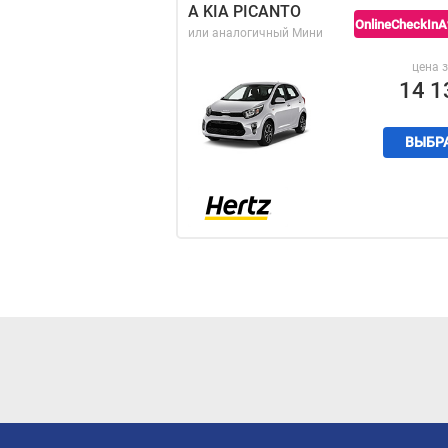
A KIA PICANTO
OnlineCheckInAv
или аналогичный
Мини
цена з
14 1
ВЫБР