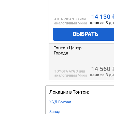
14 130
A KIA PICANTO
или
цена за 3 д
аналогичный
Мини
ВЫБРАТЬ
Тонтон Центр
Города
14 560
TOYOTA AYGO
или
цена за 3 д
аналогичный
Мини
Локации в Тонтон:
Ж/Д Вокзал
Запад