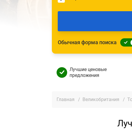
Обычная форма поиска
Лучшие ценовые
предложения
Главная
/
Великобритания
/
Т
Луч