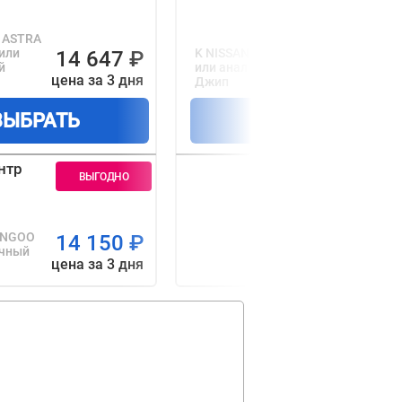
 ASTRA
или
K NISSAN QASHQAI
14 647
₽
17 390
й
или аналогичный
цена за 3 дня
цена за 3 д
Джип
ВЫБРАТЬ
ВЫБРАТЬ
нтр
-
ANGOO
14 150
₽
ичный
цена за 3 дня