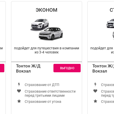
ЭКОНОМ
С
ии
подойдет для путешествия в компании
подойдет для
из 3-4 человек
и
Тонтон Ж/Д
Тонтон Ж
Вокзал
Вокзал
Страхование от ДТП
Страхо
Страхование ответственности
Страхо
перед третьими лицами
перед 
Страхование от угона
Страхов