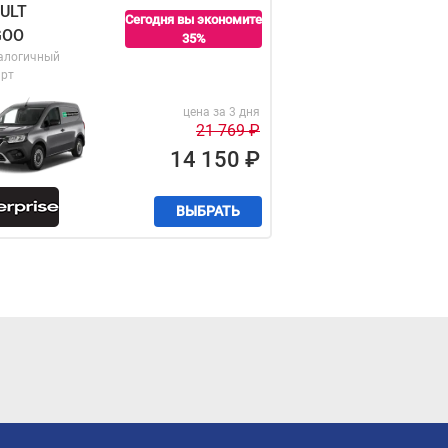
ULT
Сегодня вы экономите
GOO
35%
алогичный
арт
цена за 3 дня
21 769
₽
14 150
₽
ВЫБРАТЬ