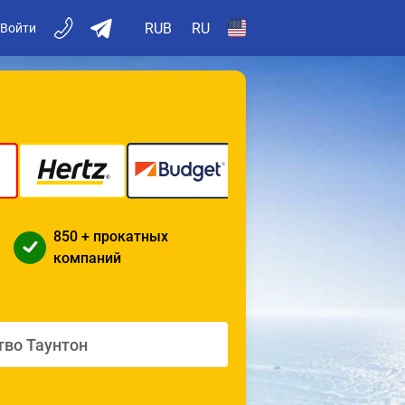
RUB
RU
Войти
850 + прокатных
компаний