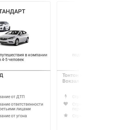
ТАНДАРТ
ДЖИП
 путешествия в компании
подойдет для бездорожья
з 4-5 человек
/Д
Тонтон Ж/Д
Вокзал
вание от ДТП
Страхование от ДТП
вание ответственности
Страхование ответственност
третьими лицами
перед третьими лицами
ание от угона
Страхование от угона