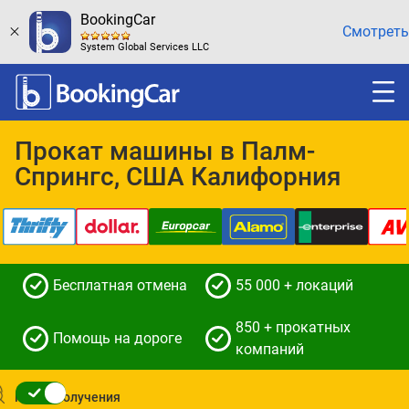
BookingCar
Смотреть
System Global Services LLC
Прокат машины в Палм-
Спрингс, США Калифорния
Бесплатная отмена
55 000 + локаций
850 + прокатных
Помощь на дороге
компаний
Место получения