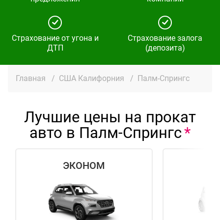
Страхование от угона и
Страхование залога
ДТП
(депозита)
Главная
/
США Калифорния
/
Палм-Спрингс
Лучшие цены на прокат
авто в Палм-Спрингс
ЭКОНОМ
СТ