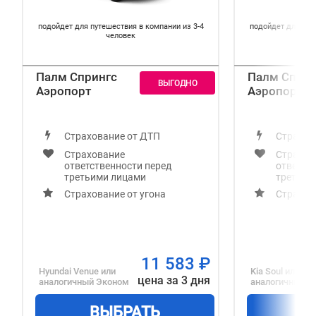
подойдет для путешествия в компании из 3-4
подойдет для пут
человек
Палм Спрингс
Палм Сприн
Аэропорт
Аэропорт
Страхование от ДТП
Страхов
Страхование
Страхов
ответственности перед
ответст
третьими лицами
третьим
Страхование от угона
Страхов
11 583
₽
Hyundai Venue
или
Kia Soul
или
цена за 3 дня
аналогичный
Эконом
аналогичный
С
ВЫБРАТЬ
В