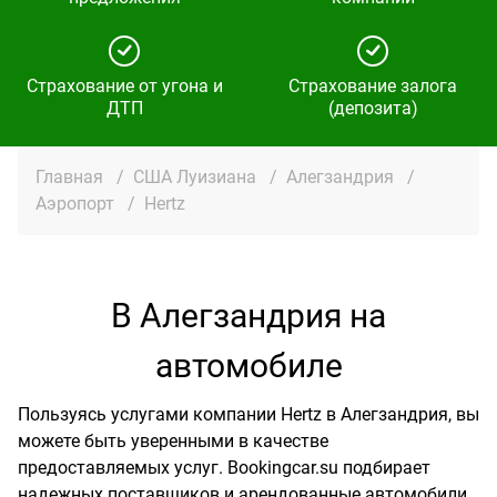
Страхование от угона и
Страхование залога
ДТП
(депозита)
Главная
/
США Луизиана
/
Алегзандрия
/
Аэропорт
/
Hertz
В Алегзандрия на
автомобиле
Пользуясь услугами компании Hertz в Алегзандрия, вы
можете быть уверенными в качестве
предоставляемых услуг. Bookingcar.su подбирает
надежных поставщиков и арендованные автомобили