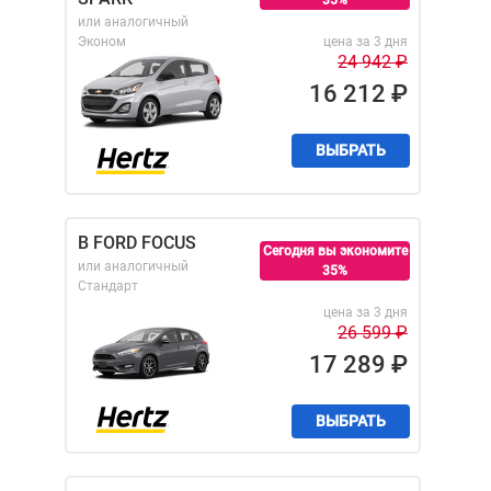
35%
или аналогичный
Эконом
цена за 3 дня
24 942
₽
16 212
₽
ВЫБРАТЬ
B FORD FOCUS
Сегодня вы экономите
или аналогичный
35%
Стандарт
цена за 3 дня
26 599
₽
17 289
₽
ВЫБРАТЬ