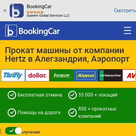
BookingCar
Смотреть
System Global Services LLC
Прокат машины от компании
Hertz в Алегзандрия, Аэропорт
Бесплатная отмена
55 000 + локаций
850 + прокатных
Помощь на дороге
компаний
Место получения