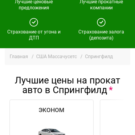
Лучшие ценовые
Лучшие прокатные
предложения
компании
Страхование от угона и
Страхование залога
ДТП
(депозита)
Главная
/
США Массачусетс
/
Спрингфилд
Лучшие цены на прокат
авто в Спрингфилд
ЭКОНОМ
СТ