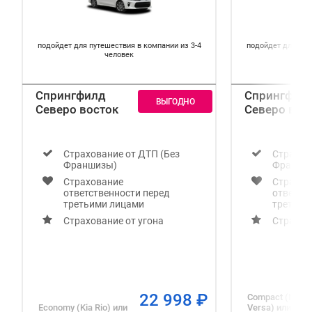
подойдет для путешествия в компании из 3-4
подойдет для пут
человек
Спрингфилд
Спрингфил
Северо восток
Северо вос
Страхование от ДТП (Без
Страхов
Франшизы)
Франши
Страхование
Страхов
ответственности перед
ответст
третьими лицами
третьим
Страхование от угона
Страхов
22 998
₽
Compact (Nissa
Economy (Kia Rio)
или
Versa)
или