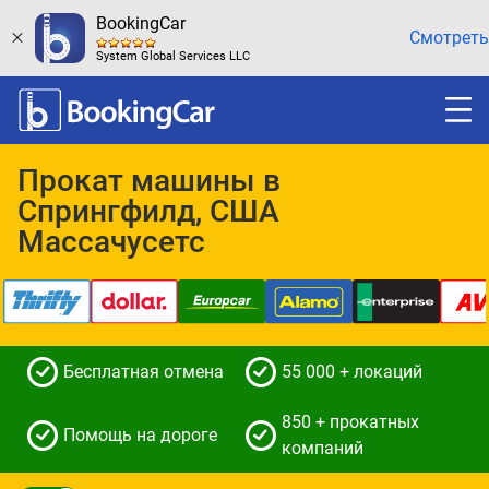
BookingCar
Смотреть
System Global Services LLC
Прокат машины в
Спрингфилд, США
Массачусетс
Бесплатная отмена
55 000 + локаций
850 + прокатных
Помощь на дороге
компаний