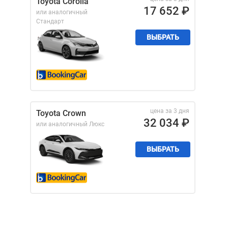
Toyota Corolla
17 652
₽
или аналогичный
Стандарт
ВЫБРАТЬ
цена за 3 дня
Toyota Crown
32 034
₽
или аналогичный
Люкс
ВЫБРАТЬ