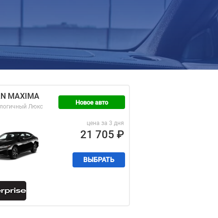
AN MAXIMA
Новое авто
алогичный
Люкс
цена за 3 дня
21 705
₽
ВЫБРАТЬ