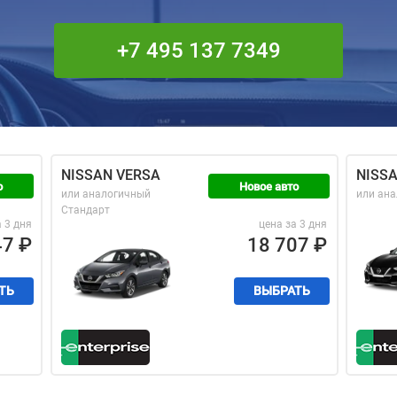
+7 495 137 7349
NISSAN VERSA
NISS
о
Новое авто
или аналогичный
или ан
Стандарт
а 3 дня
цена за 3 дня
47
₽
18 707
₽
ТЬ
ВЫБРАТЬ