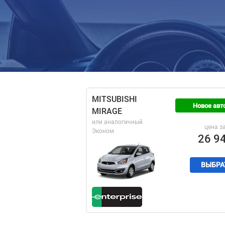
MITSUBISHI
Новое авт
MIRAGE
или аналогичный
цена з
Эконом
26 9
ВЫБРА