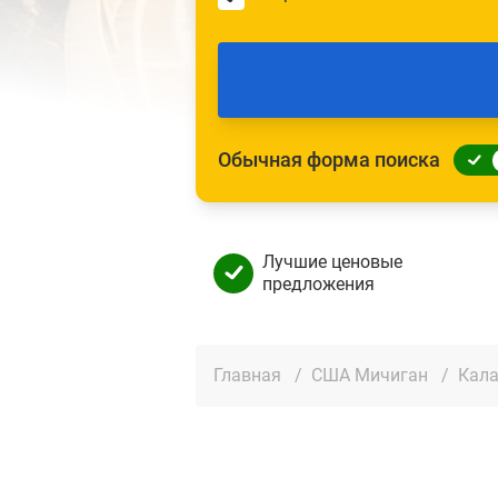
Обычная форма поиска
Лучшие ценовые
предложения
Главная
/
США Мичиган
/
Кал