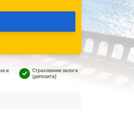
на и
Страхование залога
(депозита)