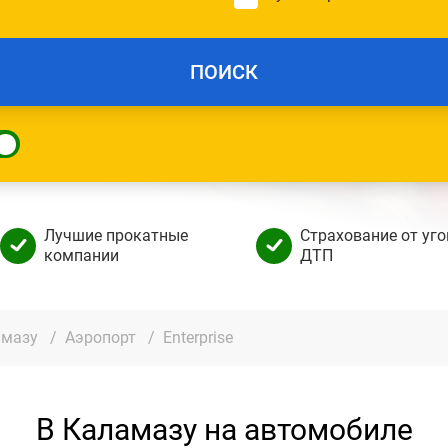
ПОИСК
Лучшие прокатные
Страхование от уго
компании
ДТП
амазу
/
Аэропорт
/
Enterprise
В Каламазу на автомобиле