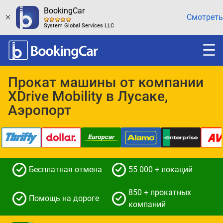
BookingCar
Смотреть
System Global Services LLC
Прокат машины от компании
XDrive Mobility в Лусаке,
Аэропорт
Бесплатная отмена
55 000 + локаций
850 + прокатных
Помощь на дороге
компаний