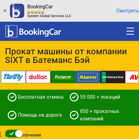
BookingCar
Смотреть
System Global Services LLC
Прокат машины от компании
SIXT в Батеманс Бэй
Бесплатная отмена
55 000 + локаций
850 + прокатных
Помощь на дороге
компаний
Место получения