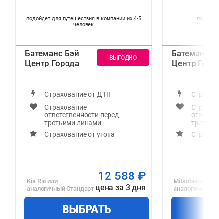
подойдет для путешествия в компании из 4-5
подойде
человек
Батеманс Бэй
Батеманс Б
Центр Города
Центр Горо
Страхование от ДТП
Страхов
Страхование
Страхов
ответственности перед
ответст
третьими лицами
третьим
Страхование от угона
Страхов
12 588
₽
Kia Rio
или
Mitsubishi ASX
цена за 3 дня
аналогичный
Стандарт
аналогичный
Д
ВЫБРАТЬ
В