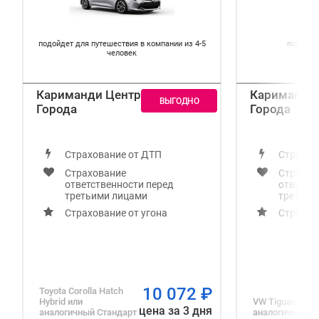
подойдет для путешествия в компании из 4-5
подойде
человек
Кариманди Центр
Кариманди
Города
Города
Страхование от ДТП
Страхов
Страхование
Страхов
ответственности перед
ответст
третьими лицами
третьим
Страхование от угона
Страхов
10 072
₽
Toyota Corolla Hatch
Hybrid
или
VW Tiguan
или
цена за 3 дня
аналогичный
Стандарт
аналогичный
Д