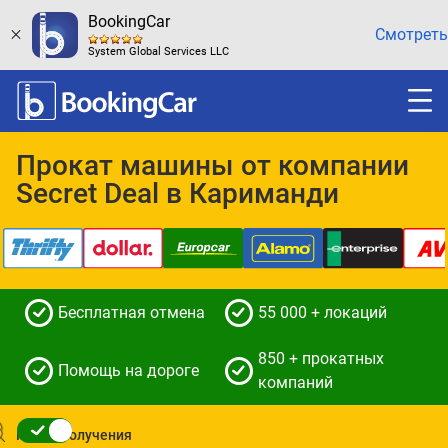
BookingCar
Смотреть
System Global Services LLC
Прокат машины от компании
Secret Deal в Кариманди
Бесплатная отмена
55 000 + локаций
850 + прокатных
Помощь на дороге
компаний
Место получения