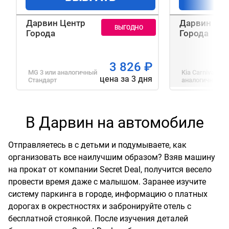
Дарвин Центр
Дарвин Цен
Города
Города
3 826
₽
MG 3
или аналогичный
Kia Carnival
или
цена за 3 дня
Стандарт
аналогичный
М
В Дарвин на автомобиле
Отправляетесь в с детьми и подумываете, как
организовать все наилучшим образом? Взяв машину
на прокат от компании Secret Deal, получится весело
провести время даже с малышом. Заранее изучите
систему паркинга в городе, информацию о платных
дорогах в окрестностях и забронируйте отель с
бесплатной стоянкой. После изучения деталей