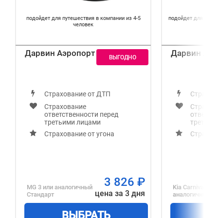
подойдет для путешествия в компании из 4-5
подойдет для путе
человек
Дарвин Аэропорт
Дарвин Аэр
Страхование от ДТП
Страхов
Страхование
Страхов
ответственности перед
ответст
третьими лицами
третьим
Страхование от угона
Страхов
3 826
₽
MG 3
или аналогичный
Kia Carnival
или
цена за 3 дня
Стандарт
аналогичный
М
ВЫБРАТЬ
В