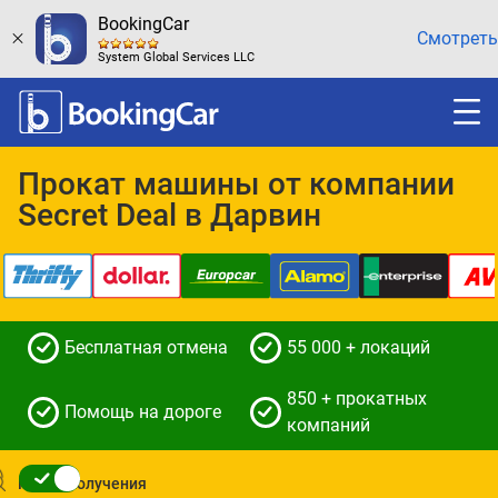
BookingCar
Смотреть
System Global Services LLC
Прокат машины от компании
Secret Deal в Дарвин
Бесплатная отмена
55 000 + локаций
850 + прокатных
Помощь на дороге
компаний
Место получения