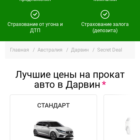
Страхование от угона и
Страхование залога
ДТП
(депозита)
Главная
/
Австралия
/
Дарвин
/
Secret Deal
Лучшие цены на прокат
авто в Дарвин
СТАНДАРТ
М