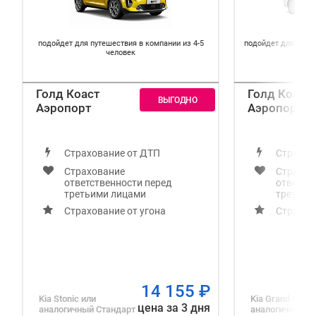
подойдет для путешествия в компании из 4-5
подойдет для путе
человек
Голд Коаст
Голд Коаст
Аэропорт
Аэропорт
Страхование от ДТП
Страхов
Страхование
Страхов
ответственности перед
ответст
третьими лицами
третьим
Страхование от угона
Страхов
14 155
₽
Kia Stonic
или
Kia Grand Carni
цена за 3 дня
аналогичный
Стандарт
аналогичный
Л