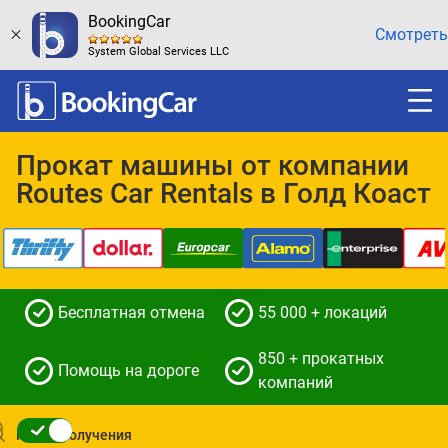
BookingCar
Смотреть
System Global Services LLC
Прокат машины от компании
Routes Car Rentals в Голд Коаст
Бесплатная отмена
55 000 + локаций
850 + прокатных
Помощь на дороге
компаний
Место получения