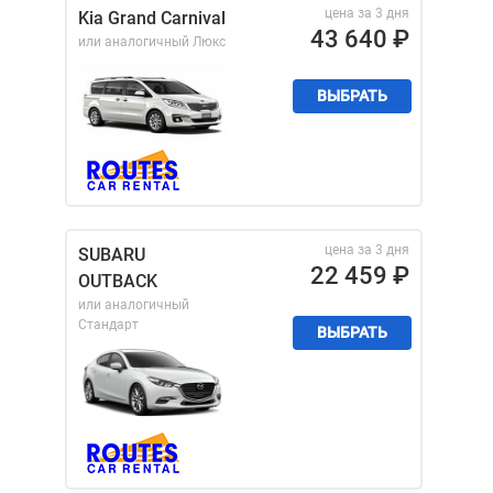
цена за 3 дня
Kia Grand Carnival
43 640
₽
или аналогичный
Люкс
ВЫБРАТЬ
цена за 3 дня
SUBARU
22 459
₽
OUTBACK
или аналогичный
Стандарт
ВЫБРАТЬ