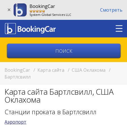
BookingCar
Смотреть
System Global Services LLC
Выберите страну
Выберите город
BookingCar
/
Карта сайта
/
США Оклахома
/
Бартлсвилл
Выберите место
Карта сайта Бартлсвилл, США
Возврат в другом месте?
Оклахома
11:00
Станции проката в Бартлсвилл
Аэропорт
11:00