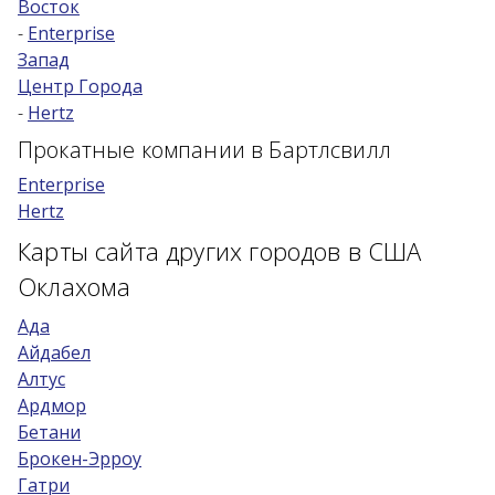
Восток
-
Enterprise
Возраст 25-70 лет?
Запад
Купон/промо
Центр Города
-
Hertz
Прокатные компании в Бартлсвилл
Enterprise
Hertz
Карты сайта других городов в США
Оклахома
Ада
Айдабел
Алтус
Ардмор
Бетани
Брокен-Эрроу
Гатри