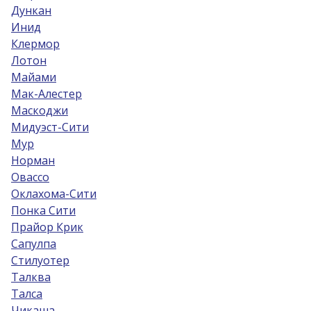
Дункан
Инид
Клермор
Лотон
Майами
Мак-Алестер
Маскоджи
Мидуэст-Сити
Мур
Норман
Овассо
Оклахома-Сити
Понка Сити
Прайор Крик
Сапулпа
Стилуотер
Талква
Талса
Чикаша