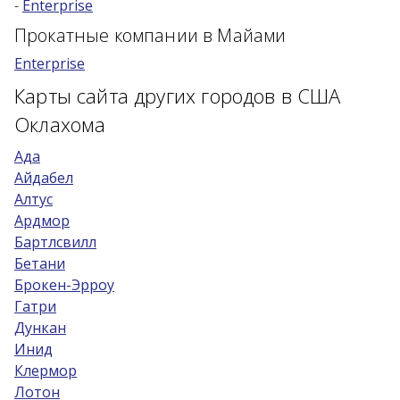
-
Enterprise
Возраст 25-70 лет?
Прокатные компании в Майами
Купон/промо
Enterprise
Карты сайта других городов в США
Оклахома
Ада
Айдабел
Алтус
Ардмор
Бартлсвилл
Бетани
Брокен-Эрроу
Гатри
Дункан
Инид
Клермор
Лотон