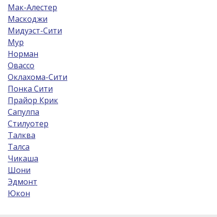
Мак-Алестер
Маскоджи
Мидуэст-Сити
Мур
Норман
Овассо
Оклахома-Сити
Понка Сити
Прайор Крик
Сапулпа
Стилуотер
Талква
Талса
Чикаша
Шони
Эдмонт
Юкон