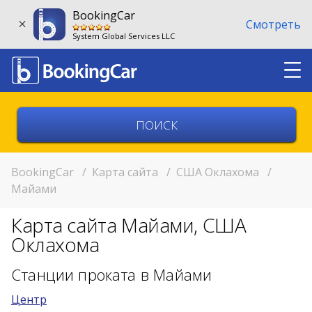
BookingCar
Смотреть
System Global Services LLC
Выберите страну
Выберите город
BookingCar
/
Карта сайта
/
США Оклахома
/
Майами
Выберите место
Карта сайта Майами, США
Возврат в другом месте?
Оклахома
11:00
Станции проката в Майами
Центр
11:00