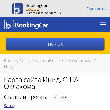
BookingCar
Смотреть
System Global Services LLC
Выберите страну
Выберите город
BookingCar
/
Карта сайта
/
США Оклахома
/
Инид
Выберите место
Карта сайта Инид, США
Возврат в другом месте?
Оклахома
11:00
Станции проката в Инид
Запад
11:00