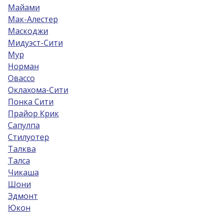
Майами
Мак-Алестер
Маскоджи
Мидуэст-Сити
Мур
Норман
Овассо
Оклахома-Сити
Понка Сити
Прайор Крик
Сапулпа
Стилуотер
Талква
Талса
Чикаша
Шони
Эдмонт
Юкон