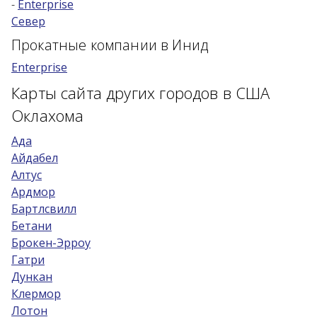
-
Enterprise
Север
Возраст 25-70 лет?
Прокатные компании в Инид
Купон/промо
Enterprise
Карты сайта других городов в США
Оклахома
Ада
Айдабел
Алтус
Ардмор
Бартлсвилл
Бетани
Брокен-Эрроу
Гатри
Дункан
Клермор
Лотон