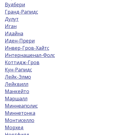
Вудбери
Гранд-Рапидс
Дулут
Иган
Идайна
Иден-Прери
Инвер-Гров-Хайтс
Интернашенал-Фолс
Коттидж-Гров
Кун-Рапидс
Лейк-Элмо
Лейквилл
Манкейто
Маршалл
Миннеаполис
Миннетонка
Монтиселло
Морхед
Нортфилд