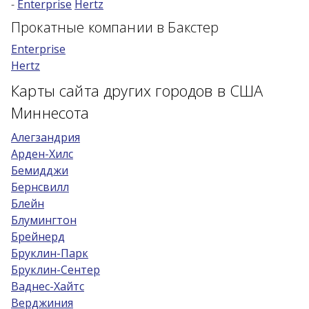
-
Enterprise
Hertz
Возраст 25-70 лет?
Прокатные компании в Бакстер
Купон/промо
Enterprise
Hertz
Карты сайта других городов в США
Миннесота
Алегзандрия
Арден-Хилс
Бемидджи
Бернсвилл
Блейн
Блумингтон
Брейнерд
Бруклин-Парк
Бруклин-Сентер
Ваднес-Хайтс
Верджиния