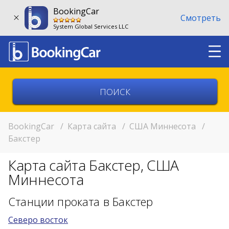
BookingCar
Смотреть
System Global Services LLC
Выберите страну
Выберите город
BookingCar
/
Карта сайта
/
США Миннесота
/
Бакстер
Выберите место
Карта сайта Бакстер, США
Возврат в другом месте?
Миннесота
11:00
Станции проката в Бакстер
Северо восток
11:00