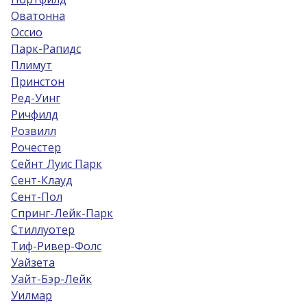
Оватонна
Оссио
Парк-Рапидс
Плимут
Принстон
Ред-Уинг
Ричфилд
Розвилл
Рочестер
Сейнт Луис Парк
Сент-Клауд
Сент-Пол
Спринг-Лейк-Парк
Стиллуотер
Тиф-Ривер-Фолс
Уайзета
Уайт-Бэр-Лейк
Уилмар