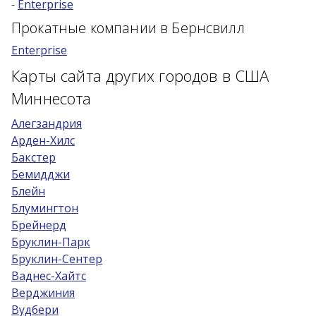
-
Enterprise
Возраст 25-70 лет?
Прокатные компании в Бернсвилл
Купон/промо
Enterprise
Карты сайта других городов в США
Миннесота
Алегзандрия
Арден-Хилс
Бакстер
Бемидджи
Блейн
Блумингтон
Брейнерд
Бруклин-Парк
Бруклин-Сентер
Ваднес-Хайтс
Верджиния
Вудбери