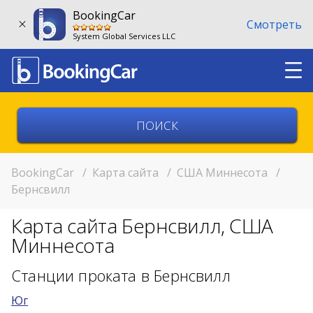
BookingCar
Смотреть
System Global Services LLC
Выберите страну
Выберите город
BookingCar
/
Карта сайта
/
США Миннесота
/
Бернсвилл
Выберите место
Карта сайта Бернсвилл, США
Возврат в другом месте?
Миннесота
11:00
Станции проката в Бернсвилл
Юг
11:00