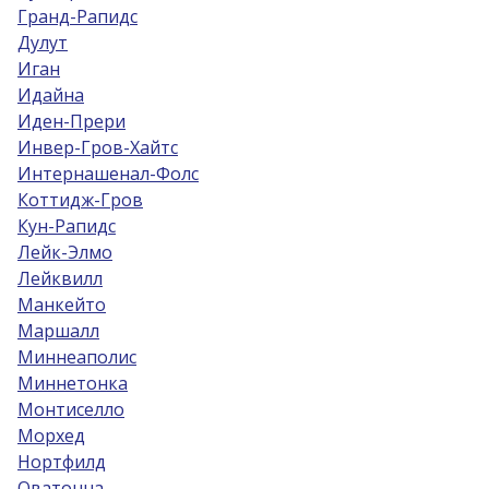
Гранд-Рапидс
Дулут
Иган
Идайна
Иден-Прери
Инвер-Гров-Хайтс
Интернашенал-Фолс
Коттидж-Гров
Кун-Рапидс
Лейк-Элмо
Лейквилл
Манкейто
Маршалл
Миннеаполис
Миннетонка
Монтиселло
Морхед
Нортфилд
Оватонна