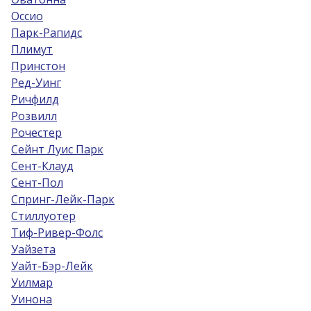
Оссио
Парк-Рапидс
Плимут
Принстон
Ред-Уинг
Ричфилд
Розвилл
Рочестер
Сейнт Луис Парк
Сент-Клауд
Сент-Пол
Спринг-Лейк-Парк
Стиллуотер
Тиф-Ривер-Фолс
Уайзета
Уайт-Бэр-Лейк
Уилмар
Уинона