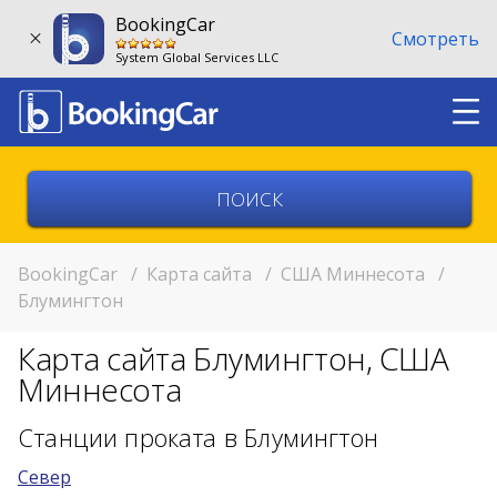
BookingCar
Смотреть
System Global Services LLC
Выберите страну
Выберите город
BookingCar
/
Карта сайта
/
США Миннесота
/
Блумингтон
Выберите место
Карта сайта Блумингтон, США
Возврат в другом месте?
Миннесота
11:00
Станции проката в Блумингтон
Север
11:00