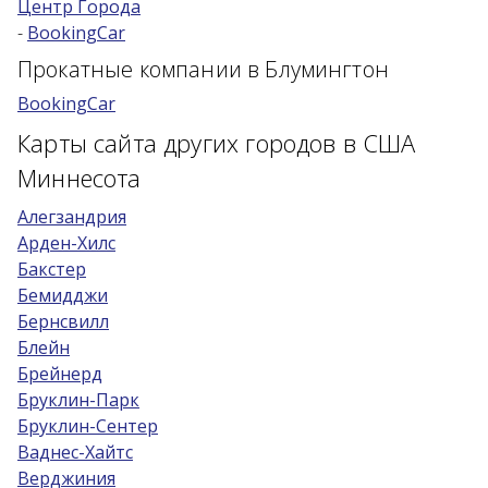
Центр Города
-
BookingCar
Возраст 25-70 лет?
Прокатные компании в Блумингтон
Купон/промо
BookingCar
Карты сайта других городов в США
Миннесота
Алегзандрия
Арден-Хилс
Бакстер
Бемидджи
Бернсвилл
Блейн
Брейнерд
Бруклин-Парк
Бруклин-Сентер
Ваднес-Хайтс
Верджиния