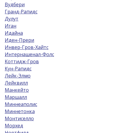
Вудбери
Гранд-Рапидс
Дулут
Иган
Идайна
Иден-Прери
Инвер-Гров-Хайтс
Интернашенал-Фолс
Коттидж-Гров
Кун-Рапидс
Лейк-Элмо
Лейквилл
Манкейто
Маршалл
Миннеаполис
Миннетонка
Монтиселло
Морхед
Нортфилд