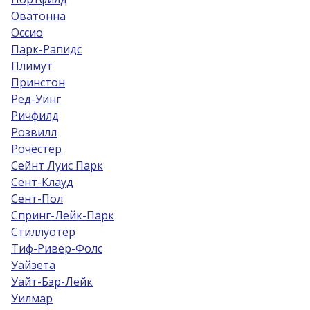
Оватонна
Оссио
Парк-Рапидс
Плимут
Принстон
Ред-Уинг
Ричфилд
Розвилл
Рочестер
Сейнт Луис Парк
Сент-Клауд
Сент-Пол
Спринг-Лейк-Парк
Стиллуотер
Тиф-Ривер-Фолс
Уайзета
Уайт-Бэр-Лейк
Уилмар