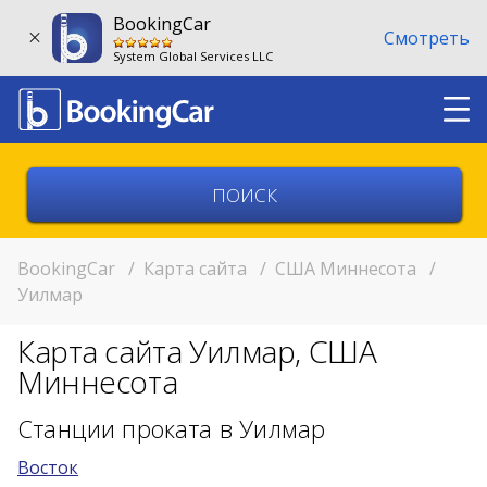
BookingCar
Смотреть
System Global Services LLC
Выберите страну
Выберите город
BookingCar
/
Карта сайта
/
США Миннесота
/
Уилмар
Выберите место
Карта сайта Уилмар, США
Возврат в другом месте?
Миннесота
11:00
Станции проката в Уилмар
Восток
11:00