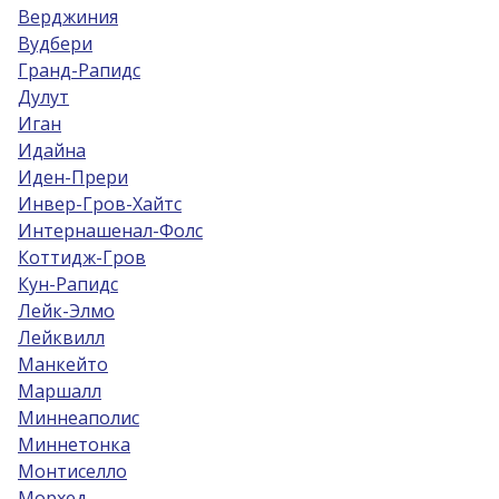
Верджиния
Вудбери
Гранд-Рапидс
Дулут
Иган
Идайна
Иден-Прери
Инвер-Гров-Хайтс
Интернашенал-Фолс
Коттидж-Гров
Кун-Рапидс
Лейк-Элмо
Лейквилл
Манкейто
Маршалл
Миннеаполис
Миннетонка
Монтиселло
Морхед