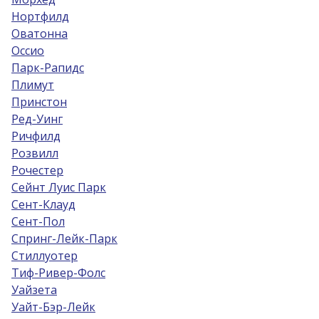
Нортфилд
Оватонна
Оссио
Парк-Рапидс
Плимут
Принстон
Ред-Уинг
Ричфилд
Розвилл
Рочестер
Сейнт Луис Парк
Сент-Клауд
Сент-Пол
Спринг-Лейк-Парк
Стиллуотер
Тиф-Ривер-Фолс
Уайзета
Уайт-Бэр-Лейк