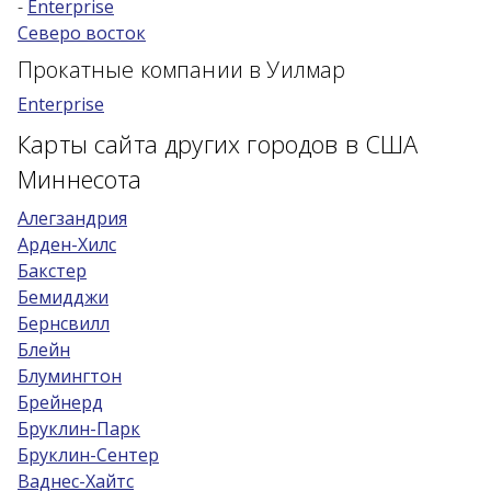
-
Enterprise
Северо восток
Возраст 25-70 лет?
Прокатные компании в Уилмар
Купон/промо
Enterprise
Карты сайта других городов в США
Миннесота
Алегзандрия
Арден-Хилс
Бакстер
Бемидджи
Бернсвилл
Блейн
Блумингтон
Брейнерд
Бруклин-Парк
Бруклин-Сентер
Ваднес-Хайтс