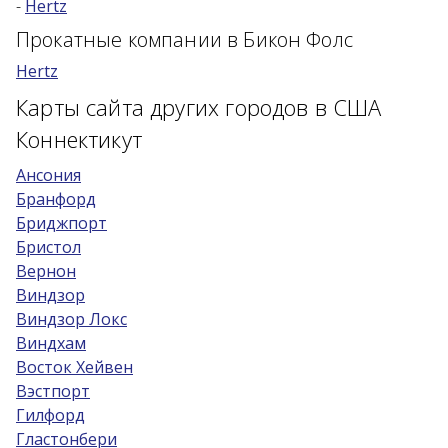
-
Hertz
Возраст 25-70 лет?
Прокатные компании в Бикон Фолс
Купон/промо
Hertz
Карты сайта других городов в США
Коннектикут
Ансония
Бранфорд
Бриджпорт
Бристол
Вернон
Виндзор
Виндзор Локс
Виндхам
Восток Хейвен
Вэстпорт
Гилфорд
Гластонбери