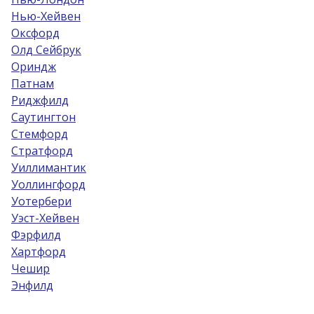
Нью-Хейвен
Оксфорд
Олд Сейбрук
Ориндж
Патнам
Риджфилд
Саутингтон
Стемфорд
Стратфорд
Уиллимантик
Уоллингфорд
Уотербери
Уэст-Хейвен
Фэрфилд
Хартфорд
Чешир
Энфилд