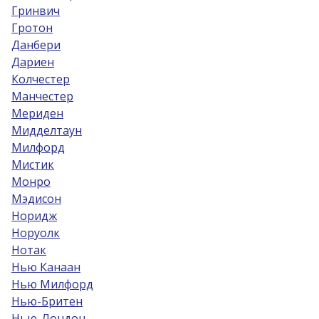
Гринвич
Гротон
Данбери
Дариен
Колчестер
Манчестер
Мериден
Мидделтаун
Милфорд
Мистик
Монро
Мэдисон
Норидж
Норуолк
Нотак
Нью Канаан
Нью Милфорд
Нью-Бритен
Нью-Лондон