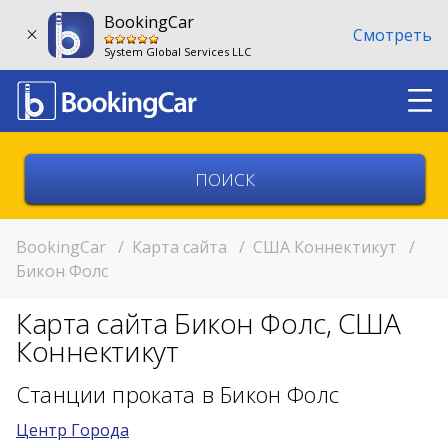
BookingCar
Смотреть
System Global Services LLC
Выберите страну
Выберите город
BookingCar
/
Карта сайта
/
США Коннектикут
/
Бикон Фолс
Выберите место
Карта сайта Бикон Фолс, США
Возврат в другом месте?
Коннектикут
11:00
Станции проката в Бикон Фолс
Центр Города
11:00