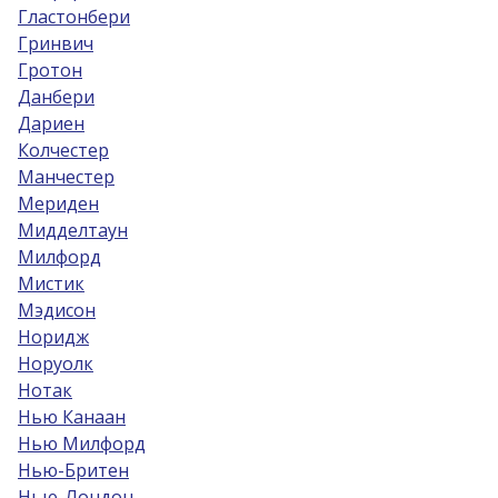
Гластонбери
Гринвич
Гротон
Данбери
Дариен
Колчестер
Манчестер
Мериден
Мидделтаун
Милфорд
Мистик
Мэдисон
Норидж
Норуолк
Нотак
Нью Канаан
Нью Милфорд
Нью-Бритен
Нью-Лондон