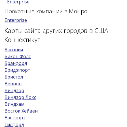
-
Enterprise
Возраст 25-70 лет?
Прокатные компании в Монро
Купон/промо
Enterprise
Карты сайта других городов в США
Коннектикут
Ансония
Бикон Фолс
Бранфорд
Бриджпорт
Бристол
Вернон
Виндзор
Виндзор Локс
Виндхам
Восток Хейвен
Вэстпорт
Гилфорд