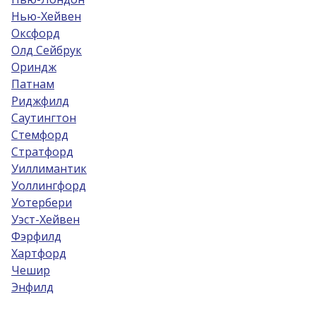
Нью-Хейвен
Оксфорд
Олд Сейбрук
Ориндж
Патнам
Риджфилд
Саутингтон
Стемфорд
Стратфорд
Уиллимантик
Уоллингфорд
Уотербери
Уэст-Хейвен
Фэрфилд
Хартфорд
Чешир
Энфилд