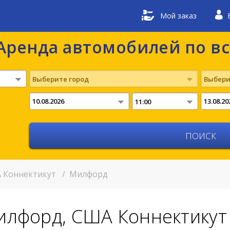
Мой заказ
Аренда автомобилей по в
Выберите город
Выбери
11:00
 Коннектикут
/
Милфорд
илфорд, США Коннектикут