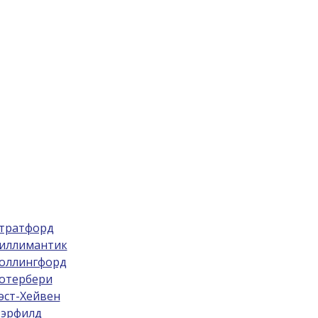
тратфорд
иллимантик
оллингфорд
отербери
эст-Хейвен
эрфилд