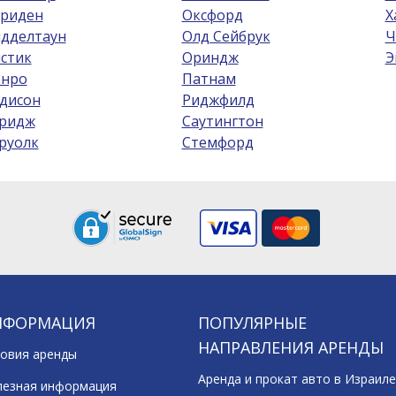
риден
Оксфорд
Х
дделтаун
Олд Сейбрук
Ч
стик
Ориндж
Э
нро
Патнам
дисон
Риджфилд
ридж
Саутингтон
руолк
Стемфорд
НФОРМАЦИЯ
ПОПУЛЯРНЫЕ
НАПРАВЛЕНИЯ АРЕНДЫ
овия аренды
Аренда и прокат авто в Израиле
лезная информация