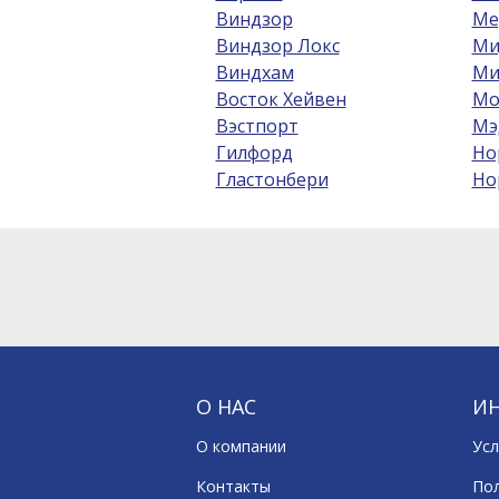
Виндзор
Ме
Виндзор Локс
Ми
Виндхам
Ми
Восток Хейвен
Мо
Вэстпорт
Мэ
Гилфорд
Но
Гластонбери
Но
О НАС
И
О компании
Усл
Контакты
По