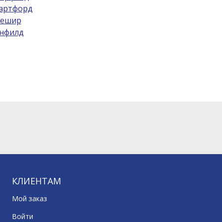
артфорд
ешир
нфилд
КЛИЕНТАМ
Мой заказ
Войти