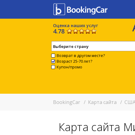
Оценка наших услуг
4.78
Выберите страну
Возврат в другом месте?
Возраст 25-70 лет?
Купон/промо
BookingCar
/
Карта сайта
/
США
Карта сайта М