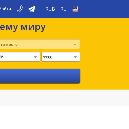
RUB
RU
Войти
сему миру
те место
11:00