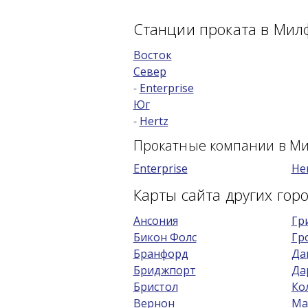
Станции проката в Мил
Восток
Север
-
Enterprise
Юг
-
Hertz
Прокатные компании в М
Enterprise
He
Карты сайта других гор
Ансония
Гр
Бикон Фолс
Гр
Бранфорд
Да
Бриджпорт
Да
Бристол
Ко
Вернон
Ма