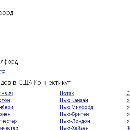
форд
илфорд
rtz
одов в США Коннектикут
инвич
Нотак
С
отон
Нью Канаан
У
нбери
Нью Милфорд
У
риен
Нью-Бритен
У
лчестер
Нью-Лондон
У
нчестер
Нью-Хейвен
Ф