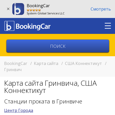
BookingCar
Смотреть
System Global Services LLC
Выберите страну
Выберите город
BookingCar
/
Карта сайта
/
США Коннектикут
/
Гринвич
Выберите место
Карта сайта Гринвича, США
Возврат в другом месте?
Коннектикут
11:00
Станции проката в Гринвиче
Центр Города
11:00