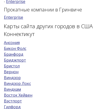
-
Enterprise
Возраст 25-70 лет?
Прокатные компании в Гринвиче
Купон/промо
Enterprise
Карты сайта других городов в США
Коннектикут
Ансония
Бикон Фолс
Бранфорд
Бриджпорт
Бристол
Вернон
Виндзор
Виндзор Локс
Виндхам
Восток Хейвен
Вэстпорт
Гилфорд