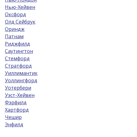
Нью-Хейвен
Оксфорд
Олд Сейбрук
Ориндж
Патнам
Риджфилд
Саутингтон
Стемфорд
Стратфорд
Уиллимантик
Уоллингфорд
Уотербери
Уэст-Хейвен
Фэрфилд
Хартфорд
Чешир
Энфилд