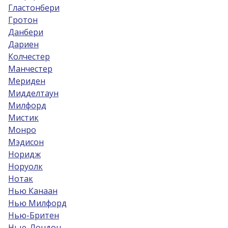
Гластонбери
Гротон
Данбери
Дариен
Колчестер
Манчестер
Мериден
Мидделтаун
Милфорд
Мистик
Монро
Мэдисон
Норидж
Норуолк
Нотак
Нью Канаан
Нью Милфорд
Нью-Бритен
Нью-Лондон