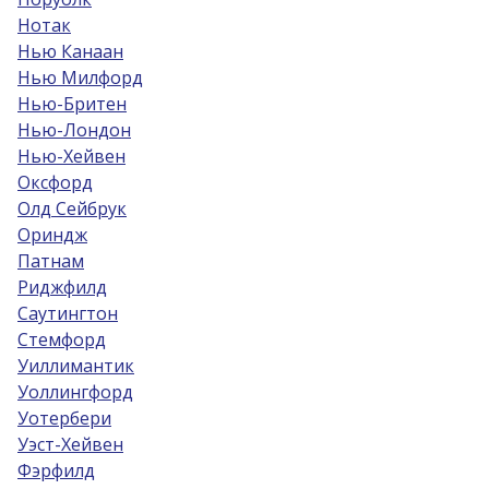
Нотак
Нью Канаан
Нью Милфорд
Нью-Бритен
Нью-Лондон
Нью-Хейвен
Оксфорд
Олд Сейбрук
Ориндж
Патнам
Риджфилд
Саутингтон
Стемфорд
Уиллимантик
Уоллингфорд
Уотербери
Уэст-Хейвен
Фэрфилд