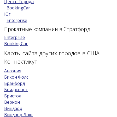
Центр Города
-
BookingCar
Возраст 25-70 лет?
Юг
Купон/промо
-
Enterprise
Прокатные компании в Стратфорд
Enterprise
BookingCar
Карты сайта других городов в США
Коннектикут
Ансония
Бикон Фолс
Бранфорд
Бриджпорт
Бристол
Вернон
Виндзор
Виндзор Локс