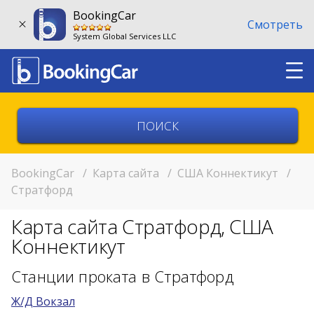
BookingCar
Смотреть
System Global Services LLC
Выберите страну
Выберите город
BookingCar
/
Карта сайта
/
США Коннектикут
/
Стратфорд
Выберите место
Карта сайта Стратфорд, США
Возврат в другом месте?
Коннектикут
11:00
Станции проката в Стратфорд
Ж/Д Вокзал
11:00