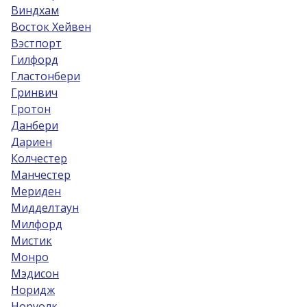
Виндхам
Восток Хейвен
Вэстпорт
Гилфорд
Гластонбери
Гринвич
Гротон
Данбери
Дариен
Колчестер
Манчестер
Мериден
Мидделтаун
Милфорд
Мистик
Монро
Мэдисон
Норидж
Норуолк