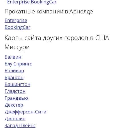
-
Enterprise
BookingCar
Возраст 25-70 лет?
Прокатные компании в Арнолде
Купон/промо
Enterprise
BookingCar
Карты сайта других городов в США
Миссури
Балвин
Блу Спрингс
Боливар
Брансон
Вашингтон
Гладстон
Грандвью
Декстер
Джефферсон-Сити
Джоплин
Запад Плейнс