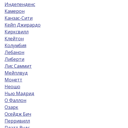
Индепенденс
Камерон
Канзас-Сити
Кейп Джирардо
Кирксвилл
Клейтон
Колумбия
Лебанон
Либерти
Лис Саммит
Мейплвуд
Монетт
Неошо
Нью Мадрид
О Фаллон
Озарк
Осейдж Бич
Перривилл
Платт Вудс