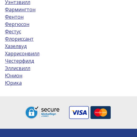
Уэнтзвилл
Фармингтон
Фентон
Фергюсон
Фестус
Флориссант
Хазелвуд
Харрисонвилл
Честерфилд
Эллисвилл
Юнион
Юрика