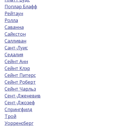
Поплар Блафф
Рейтаун
Ролла
Саванна
Сайкстон
Салливан
Сант-Луис
Седалия
Сейнт Анн
Сейнт Клэр
Сейнт Питерс
Сейнт Роберт
Сейнт Чарльз
Сент-Дженевив
Сент-Джозеф
Спрингфилд
Трой
Уорренсберг