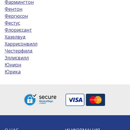
Фармингтон
Фентон
Фергюсон
Фестус
Флориссант
Хазелвуд
Харрисонвилл
Честерфилд
Эллисвилл
Юнион
Юрика