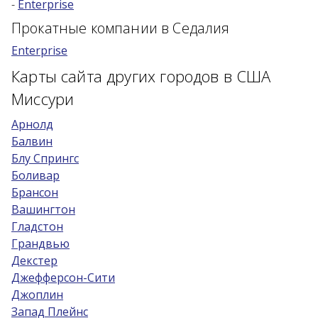
-
Enterprise
Возраст 25-70 лет?
Прокатные компании в Седалия
Купон/промо
Enterprise
Карты сайта других городов в США
Миссури
Арнолд
Балвин
Блу Спрингс
Боливар
Брансон
Вашингтон
Гладстон
Грандвью
Декстер
Джефферсон-Сити
Джоплин
Запад Плейнс