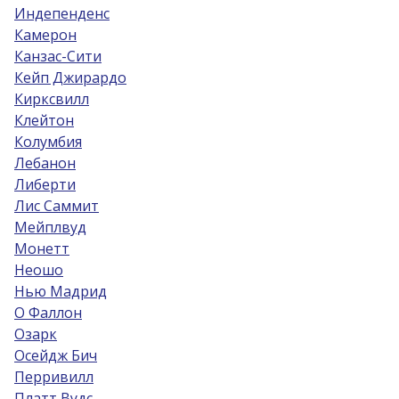
Индепенденс
Камерон
Канзас-Сити
Кейп Джирардо
Кирксвилл
Клейтон
Колумбия
Лебанон
Либерти
Лис Саммит
Мейплвуд
Монетт
Неошо
Нью Мадрид
О Фаллон
Озарк
Осейдж Бич
Перривилл
Платт Вудс