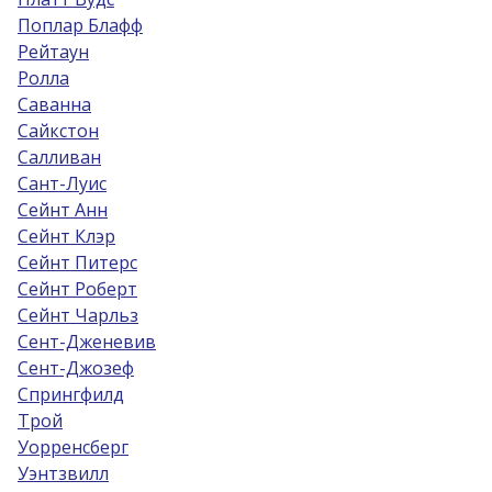
Поплар Блафф
Рейтаун
Ролла
Саванна
Сайкстон
Салливан
Сант-Луис
Сейнт Анн
Сейнт Клэр
Сейнт Питерс
Сейнт Роберт
Сейнт Чарльз
Сент-Дженевив
Сент-Джозеф
Спрингфилд
Трой
Уорренсберг
Уэнтзвилл