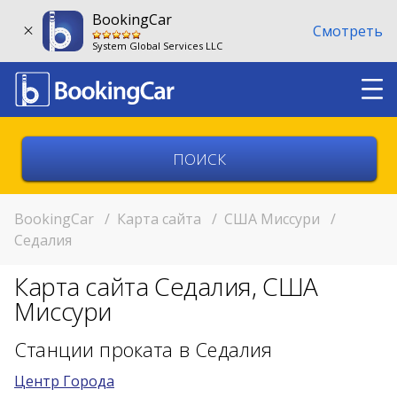
BookingCar
Смотреть
System Global Services LLC
Выберите страну
Выберите город
BookingCar
/
Карта сайта
/
США Миссури
/
Седалия
Выберите место
Карта сайта Седалия, США
Возврат в другом месте?
Миссури
11:00
Станции проката в Седалия
Центр Города
11:00