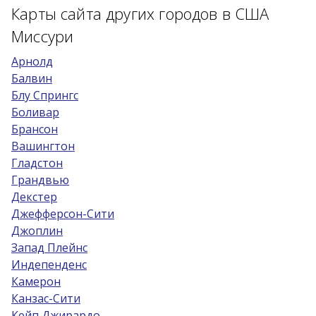
Карты сайта других городов в США
Миссури
Арнолд
Балвин
Блу Спрингс
Боливар
Брансон
Вашингтон
Гладстон
Грандвью
Декстер
Джефферсон-Сити
Джоплин
Запад Плейнс
Индепенденс
Камерон
Канзас-Сити
Кейп Джирардо