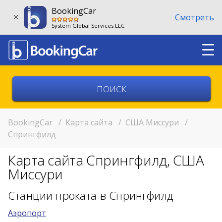
BookingCar
Смотреть
System Global Services LLC
Выберите страну
Выберите город
BookingCar
/
Карта сайта
/
США Миссури
/
Спрингфилд
Выберите место
Карта сайта Спрингфилд, США
Возврат в другом месте?
Миссури
11:00
Станции проката в Спрингфилд
Аэропорт
11:00