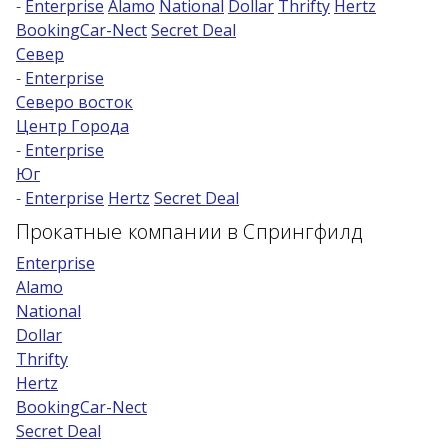
-
Enterprise
Alamo
National
Dollar
Thrifty
Hertz
BookingCar-Nect
Secret Deal
Возраст 25-70 лет?
Север
Купон/промо
-
Enterprise
Северо восток
Центр Города
-
Enterprise
Юг
-
Enterprise
Hertz
Secret Deal
Прокатные компании в Спрингфилд
Enterprise
Alamo
National
Dollar
Thrifty
Hertz
BookingCar-Nect
Secret Deal