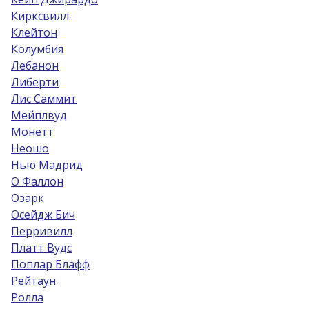
Кирксвилл
Клейтон
Колумбия
Лебанон
Либерти
Лис Саммит
Мейплвуд
Монетт
Неошо
Нью Мадрид
О Фаллон
Озарк
Осейдж Бич
Перривилл
Платт Вудс
Поплар Блафф
Рейтаун
Ролла