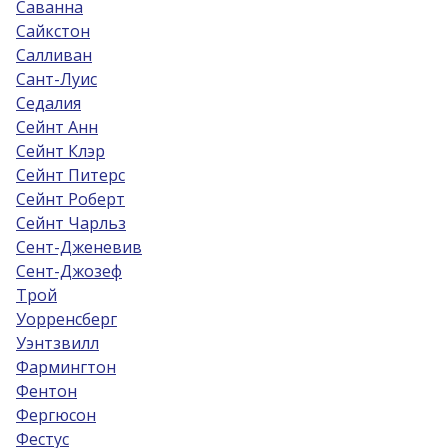
Саванна
Сайкстон
Салливан
Сант-Луис
Седалия
Сейнт Анн
Сейнт Клэр
Сейнт Питерс
Сейнт Роберт
Сейнт Чарльз
Сент-Дженевив
Сент-Джозеф
Трой
Уорренсберг
Уэнтзвилл
Фармингтон
Фентон
Фергюсон
Фестус