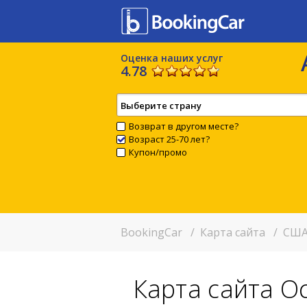
Оценка наших услуг
4.78
Выберите страну
Возврат в другом месте?
Возраст 25-70 лет?
Купон/промо
BookingCar
/
Карта сайта
/
США
Карта сайта О