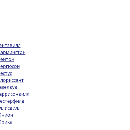
энтзвилл
армингтон
ентон
ергюсон
естус
лориссант
азелвуд
аррисонвилл
естерфилд
ллисвилл
нион
рика