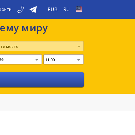
RUB
RU
Войти
сему миру
те место
11:00