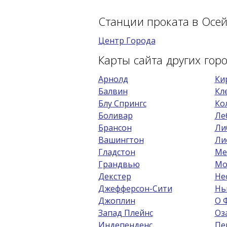
Станции проката в Осе
Центр Города
Карты сайта других гор
Арнолд
Ки
Балвин
Кл
Блу Спрингс
Ко
Боливар
Ле
Брансон
Ли
Вашингтон
Ли
Гладстон
Ме
Грандвью
Мо
Декстер
Не
Джефферсон-Сити
Нь
Джоплин
О 
Запад Плейнс
Оз
Индепенденс
Пе