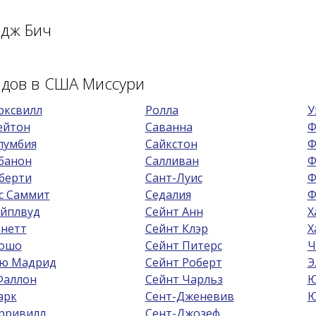
йдж Бич
одов в США Миссури
рксвилл
Ролла
У
ейтон
Саванна
Ф
лумбия
Сайкстон
Ф
банон
Салливан
Ф
берти
Сант-Луис
Ф
с Саммит
Седалия
Ф
йплвуд
Сейнт Анн
Х
нетт
Сейнт Клэр
Х
ошо
Сейнт Питерс
Ч
ю Мадрид
Сейнт Роберт
Э
Фаллон
Сейнт Чарльз
Ю
арк
Сент-Дженевив
Ю
рривилл
Сент-Джозеф