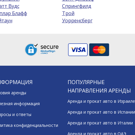
атт Вудс
Спрингфилд
плар Блафф
Трой
йтаун
Уорренсберг
НФОРМАЦИЯ
ПОПУЛЯРНЫЕ
НАПРАВЛЕНИЯ АРЕНДЫ
овия аренды
Аренда и прокат авто в Израиле
лезная информация
Аренда и прокат авто в Испании
росы и ответы
Аренда и прокат авто в Италии
литика конфиденциальности
Аренда и прокат авто в ОАЭ