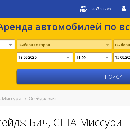
Мой заказ
Аренда автомобилей по в
Выберите город
Выбери
11:00
 Миссури
/
Осейдж Бич
сейдж Бич, США Миссури