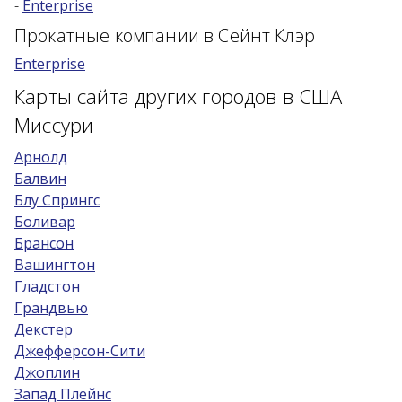
-
Enterprise
Возраст 25-70 лет?
Прокатные компании в Сейнт Клэр
Купон/промо
Enterprise
Карты сайта других городов в США
Миссури
Арнолд
Балвин
Блу Спрингс
Боливар
Брансон
Вашингтон
Гладстон
Грандвью
Декстер
Джефферсон-Сити
Джоплин
Запад Плейнс