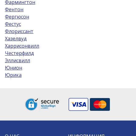
Фармингтон
Фентон
Фергюсон
Фестус
Флориссант
Хазелвуд
Харрисонвилл
Честерфилд
Эллисвилл
Юнион
Юрика