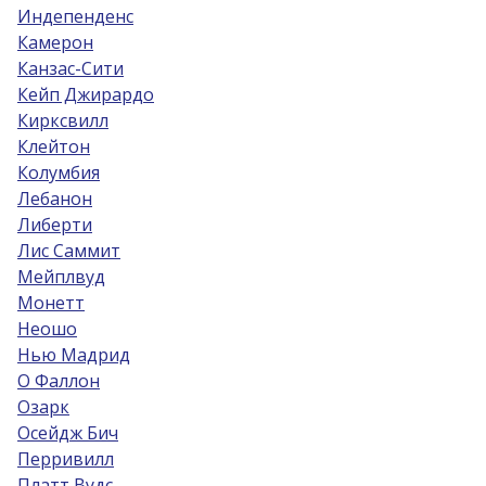
Индепенденс
Камерон
Канзас-Сити
Кейп Джирардо
Кирксвилл
Клейтон
Колумбия
Лебанон
Либерти
Лис Саммит
Мейплвуд
Монетт
Неошо
Нью Мадрид
О Фаллон
Озарк
Осейдж Бич
Перривилл
Платт Вудс