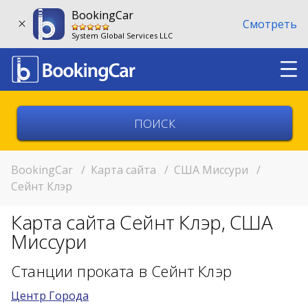
BookingCar
Смотреть
System Global Services LLC
Выберите страну
Выберите город
BookingCar
/
Карта сайта
/
США Миссури
/
Сейнт Клэр
Выберите место
Карта сайта Сейнт Клэр, США
Возврат в другом месте?
Миссури
11:00
Станции проката в Сейнт Клэр
Центр Города
11:00