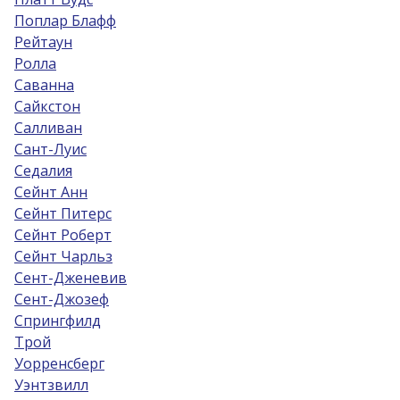
Поплар Блафф
Рейтаун
Ролла
Саванна
Сайкстон
Салливан
Сант-Луис
Седалия
Сейнт Анн
Сейнт Питерс
Сейнт Роберт
Сейнт Чарльз
Сент-Дженевив
Сент-Джозеф
Спрингфилд
Трой
Уорренсберг
Уэнтзвилл